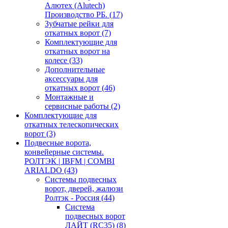
Алютех (Alutech)
Производство РБ.
(17)
Зубчатые рейки для
откатных ворот
(7)
Комплектующие для
откатных ворот на
колесе
(33)
Дополнительные
аксессуары для
откатных ворот
(46)
Монтажные и
сервисные работы
(2)
Комплектующие для
откатных телескопических
ворот
(3)
Подвесные ворота,
конвейерные системы.
РОЛТЭК | IBFM | COMBI
ARIALDO
(43)
Системы подвесных
ворот, дверей, жалюзи
Ролтэк - Россия
(44)
Система
подвесных ворот
ЛАЙТ (RC35)
(8)