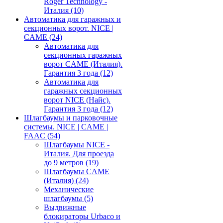
Roger Technology -
Италия
(10)
Автоматика для гаражных и
секционных ворот. NICE |
CAME
(24)
Автоматика для
секционных гаражных
ворот CAME (Италия).
Гарантия 3 года
(12)
Автоматика для
гаражных секционных
ворот NICE (Найс).
Гарантия 3 года
(12)
Шлагбаумы и парковочные
системы. NICE | CAME |
FAAC
(54)
Шлагбаумы NICE -
Италия. Для проезда
до 9 метров
(19)
Шлагбаумы CAME
(Италия)
(24)
Механические
шлагбаумы
(5)
Выдвижные
блокираторы Urbaco и