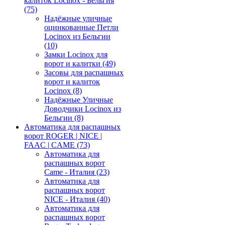
калиток Locinox - Бельгия
(75)
Надёжные уличные
оцинкованные Петли
Locinox из Бельгии
(10)
Замки Locinox для
ворот и калитки
(49)
Засовы для распашных
ворот и калиток
Locinox
(8)
Надёжные Уличные
Доводчики Locinox из
Бельгии
(8)
Автоматика для распашных
ворот ROGER | NICE |
FAAC | CAME
(73)
Автоматика для
распашных ворот
Came - Италия
(23)
Автоматика для
распашных ворот
NICE - Италия
(40)
Автоматика для
распашных ворот