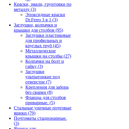
Краски, эмали, грунтовки по
металлу
(3)
Эпоксидные краски
Dr.Ferro 3 в 1
(3)
Заглушки, колпачки и
крышки для столбов
(95)
Заглушки пластиковые
для профильных и
круглых труб
(45)
Металлические
крышки на столбы
(27)
Колпачки на болт и
гайку
(3)
Заглушки
ультратонкие под
отверстие
(7)
Крепления для забора
без сварки
(8)
Фланцы для столбов
приварные.
(5)
Стальные уличные почтовые
ящики
(79)
Почтоматы стационарные.
(3)
Ящики для