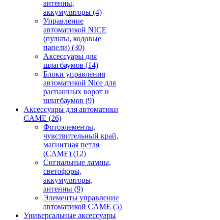
антенны,
аккумуляторы
(4)
Управление
автоматикой NICE
(пульты, кодовые
панели)
(30)
Аксессуары для
шлагбаумов
(14)
Блоки управления
автоматикой Nice для
распашных ворот и
шлагбаумов
(9)
Аксессуары для автоматики
CAME
(26)
Фотоэлементы,
чувствительный край,
магнитная петля
(CAME)
(12)
Сигнальные лампы,
светофоры,
аккумуляторы,
антенны
(9)
Элементы управление
автоматикой CAME
(5)
Универсальные аксессуары