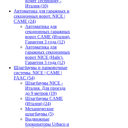
Roger Technology -
Италия
(10)
Автоматика для гаражных и
секционных ворот. NICE |
CAME
(24)
Автоматика для
секционных гаражных
ворот CAME (Италия).
Гарантия 3 года
(12)
Автоматика для
гаражных секционных
ворот NICE (Найс).
Гарантия 3 года
(12)
Шлагбаумы и парковочные
системы. NICE | CAME |
FAAC
(54)
Шлагбаумы NICE -
Италия. Для проезда
до 9 метров
(19)
Шлагбаумы CAME
(Италия)
(24)
Механические
шлагбаумы
(5)
Выдвижные
блокираторы Urbaco и