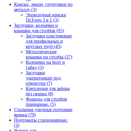
Краски, эмали, грунтовки по
металлу
(3)
Эпоксидные краски
Dr.Ferro 3 в 1
(3)
Заглушки, колпачки и
крышки для столбов
(95)
Заглушки пластиковые
для профильных и
круглых труб
(45)
Металлические
крышки на столбы
(27)
Колпачки на болт и
гайку
(3)
Заглушки
ультратонкие под
отверстие
(7)
Крепления для забора
без сварки
(8)
Фланцы для столбов
приварные.
(5)
Стальные уличные почтовые
ящики
(79)
Почтоматы стационарные.
(3)
Ящики для