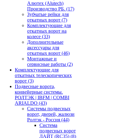
Алютех (Alutech)
Производство РБ.
(17)
Зубчатые рейки для
откатных ворот
(7)
Комплектующие для
откатных ворот на
колесе
(33)
Дополнительные
аксессуары для
откатных ворот
(46)
Монтажные и
сервисные работы
(2)
Комплектующие для
откатных телескопических
ворот
(3)
Подвесные ворота,
конвейерные системы.
РОЛТЭК | IBFM | COMBI
ARIALDO
(43)
Системы подвесных
ворот, дверей, жалюзи
Ролтэк - Россия
(44)
Система
подвесных ворот
ЛАЙТ (RC35)
(8)