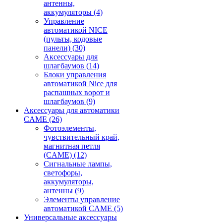
антенны,
аккумуляторы
(4)
Управление
автоматикой NICE
(пульты, кодовые
панели)
(30)
Аксессуары для
шлагбаумов
(14)
Блоки управления
автоматикой Nice для
распашных ворот и
шлагбаумов
(9)
Аксессуары для автоматики
CAME
(26)
Фотоэлементы,
чувствительный край,
магнитная петля
(CAME)
(12)
Сигнальные лампы,
светофоры,
аккумуляторы,
антенны
(9)
Элементы управление
автоматикой CAME
(5)
Универсальные аксессуары