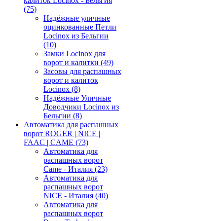
калиток Locinox - Бельгия
(75)
Надёжные уличные
оцинкованные Петли
Locinox из Бельгии
(10)
Замки Locinox для
ворот и калитки
(49)
Засовы для распашных
ворот и калиток
Locinox
(8)
Надёжные Уличные
Доводчики Locinox из
Бельгии
(8)
Автоматика для распашных
ворот ROGER | NICE |
FAAC | CAME
(73)
Автоматика для
распашных ворот
Came - Италия
(23)
Автоматика для
распашных ворот
NICE - Италия
(40)
Автоматика для
распашных ворот