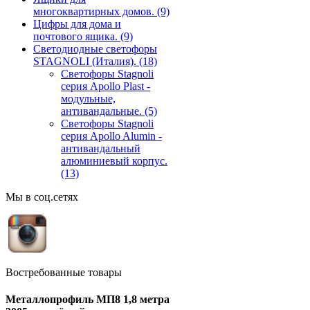
многоквартирных домов.
(9)
Цифры для дома и
почтового ящика.
(9)
Светодиодные светофоры
STAGNOLI (Италия).
(18)
Светофоры Stagnoli
серия Apollo Plast -
модульные,
антивандальные.
(5)
Светофоры Stagnoli
серия Apollo Alumin -
антивандальный
алюминиевый корпус.
(13)
Мы в соц.сетях
Востребованные товары
Металлопрофиль МП8 1,8 метра