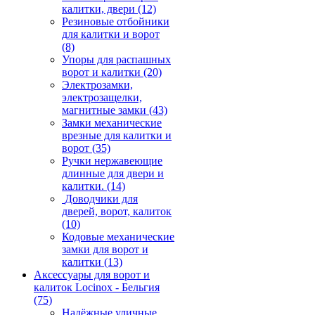
калитки, двери
(12)
Резиновые отбойники
для калитки и ворот
(8)
Упоры для распашных
ворот и калитки
(20)
Электрозамки,
электрозащелки,
магнитные замки
(43)
Замки механические
врезные для калитки и
ворот
(35)
Ручки нержавеющие
длинные для двери и
калитки.
(14)
Доводчики для
дверей, ворот, калиток
(10)
Кодовые механические
замки для ворот и
калитки
(13)
Аксессуары для ворот и
калиток Locinox - Бельгия
(75)
Надёжные уличные