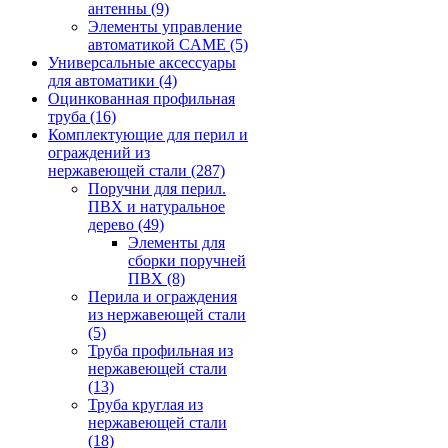
антенны
(9)
Элементы управление
автоматикой CAME
(5)
Универсальные аксессуары
для автоматики
(4)
Оцинкованная профильная
труба
(16)
Комплектующие для перил и
ограждений из
нержавеющей стали
(287)
Поручни для перил.
ПВХ и натуральное
дерево
(49)
Элементы для
сборки поручней
ПВХ
(8)
Перила и ограждения
из нержавеющей стали
(5)
Труба профильная из
нержавеющей стали
(13)
Труба круглая из
нержавеющей стали
(18)