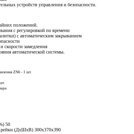
льных устройств управления и безопасности.
райних положений.
вания с регулировкой по времени
алитки) с автоматическим закрыванием
опасности
 и скорости замедления
яния автоматической системы.
вления ZN6 - 1 шт.
шт.
пара
%) 50
й рейки (ДхШхВ) 300х370х390