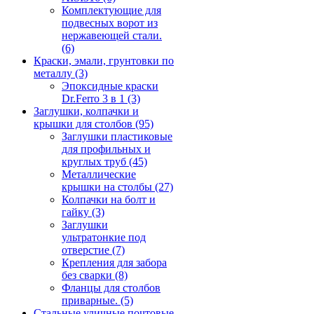
Комплектующие для
подвесных ворот из
нержавеющей стали.
(6)
Краски, эмали, грунтовки по
металлу
(3)
Эпоксидные краски
Dr.Ferro 3 в 1
(3)
Заглушки, колпачки и
крышки для столбов
(95)
Заглушки пластиковые
для профильных и
круглых труб
(45)
Металлические
крышки на столбы
(27)
Колпачки на болт и
гайку
(3)
Заглушки
ультратонкие под
отверстие
(7)
Крепления для забора
без сварки
(8)
Фланцы для столбов
приварные.
(5)
Стальные уличные почтовые