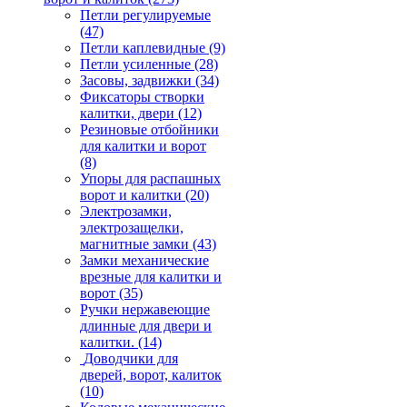
Петли регулируемые
(47)
Петли каплевидные
(9)
Петли усиленные
(28)
Засовы, задвижки
(34)
Фиксаторы створки
калитки, двери
(12)
Резиновые отбойники
для калитки и ворот
(8)
Упоры для распашных
ворот и калитки
(20)
Электрозамки,
электрозащелки,
магнитные замки
(43)
Замки механические
врезные для калитки и
ворот
(35)
Ручки нержавеющие
длинные для двери и
калитки.
(14)
Доводчики для
дверей, ворот, калиток
(10)