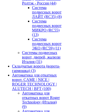
Ролтэк - Россия
(44)
Система
подвесных ворот
ЛАЙТ (RC35)
(8)
Система
подвесных ворот
МИКРО (RC55)
(13)
Система
подвесных ворот
ЭКО (RC59)
(11)
Системы подвесных
ворот, дверей, жалюзи
Италия
(31)
Складчатые ворота (ворота-
гармошка)
(3)
Автоматика для откатных
ворот. CAME | NICE |
ROGER TECHNOLOGY |
ALUTECH | BFT
(100)
Автоматика для
откатных ворот Roger
Technology (Италия)
(9)
Автоматика для