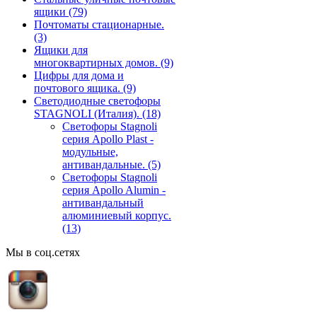
ящики
(79)
Почтоматы стационарные.
(3)
Ящики для
многоквартирных домов.
(9)
Цифры для дома и
почтового ящика.
(9)
Светодиодные светофоры
STAGNOLI (Италия).
(18)
Светофоры Stagnoli
серия Apollo Plast -
модульные,
антивандальные.
(5)
Светофоры Stagnoli
серия Apollo Alumin -
антивандальный
алюминиевый корпус.
(13)
Мы в соц.сетях