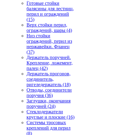
Готовые стойки
балясины для лестниц,
перил и ограждений
(15)
Верх стойки перил,
ограждений, шары
(4)
Низ стойки
ограждений, перил из
нержавейки. Фланец
(37)
Держатель поручней.
Крепление, ложемент,
палец
(42)
Держатель прогонов,
соединитель,
ригеледержатель
(18)
Отводы, соединители
поручня
(36)
Заглушки, окончания
поручней
(24)
Стеклодержатели
круглые и плоские
(16)
Системы тросовых
креплений для перил
(8)