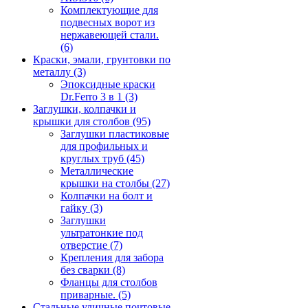
Комплектующие для
подвесных ворот из
нержавеющей стали.
(6)
Краски, эмали, грунтовки по
металлу
(3)
Эпоксидные краски
Dr.Ferro 3 в 1
(3)
Заглушки, колпачки и
крышки для столбов
(95)
Заглушки пластиковые
для профильных и
круглых труб
(45)
Металлические
крышки на столбы
(27)
Колпачки на болт и
гайку
(3)
Заглушки
ультратонкие под
отверстие
(7)
Крепления для забора
без сварки
(8)
Фланцы для столбов
приварные.
(5)
Стальные уличные почтовые