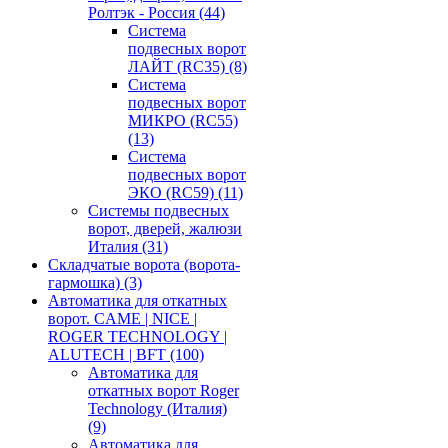
Ролтэк - Россия
(44)
Система
подвесных ворот
ЛАЙТ (RC35)
(8)
Система
подвесных ворот
МИКРО (RC55)
(13)
Система
подвесных ворот
ЭКО (RC59)
(11)
Системы подвесных
ворот, дверей, жалюзи
Италия
(31)
Складчатые ворота (ворота-
гармошка)
(3)
Автоматика для откатных
ворот. CAME | NICE |
ROGER TECHNOLOGY |
ALUTECH | BFT
(100)
Автоматика для
откатных ворот Roger
Technology (Италия)
(9)
Автоматика для