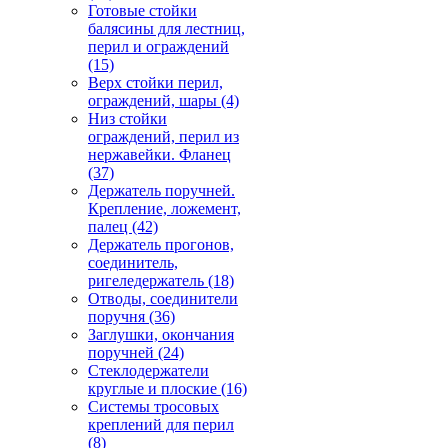
Готовые стойки
балясины для лестниц,
перил и ограждений
(15)
Верх стойки перил,
ограждений, шары
(4)
Низ стойки
ограждений, перил из
нержавейки. Фланец
(37)
Держатель поручней.
Крепление, ложемент,
палец
(42)
Держатель прогонов,
соединитель,
ригеледержатель
(18)
Отводы, соединители
поручня
(36)
Заглушки, окончания
поручней
(24)
Стеклодержатели
круглые и плоские
(16)
Системы тросовых
креплений для перил
(8)