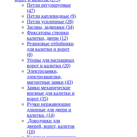
Петли регулируемые
(47)
Петли каплевидные
(9)
Петли усиленные
(28)
Засовы, задвижки
(34)
Фиксаторы створки
калитки, двери
(12)
Резиновые отбойники
для калитки и ворот
(8)
Упоры для распашных
ворот и калитки
(20)
Электрозамки,
электрозащелки,
магнитные замки
(43)
Замки механические
врезные для калитки и
ворот
(35)
Ручки нержавеющие
длинные для двери и
калитки.
(14)
Доводчики для
дверей, ворот, калиток
(10)