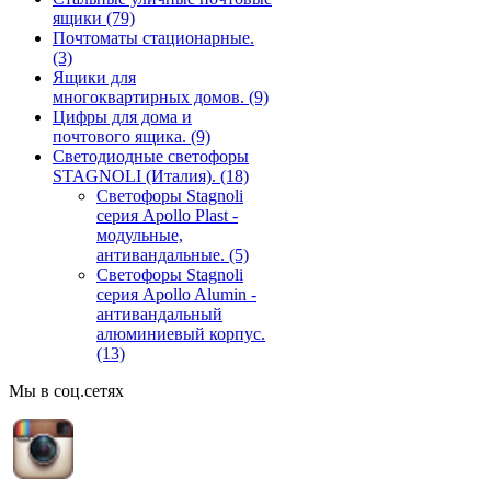
ящики
(79)
Почтоматы стационарные.
(3)
Ящики для
многоквартирных домов.
(9)
Цифры для дома и
почтового ящика.
(9)
Светодиодные светофоры
STAGNOLI (Италия).
(18)
Светофоры Stagnoli
серия Apollo Plast -
модульные,
антивандальные.
(5)
Светофоры Stagnoli
серия Apollo Alumin -
антивандальный
алюминиевый корпус.
(13)
Мы в соц.сетях