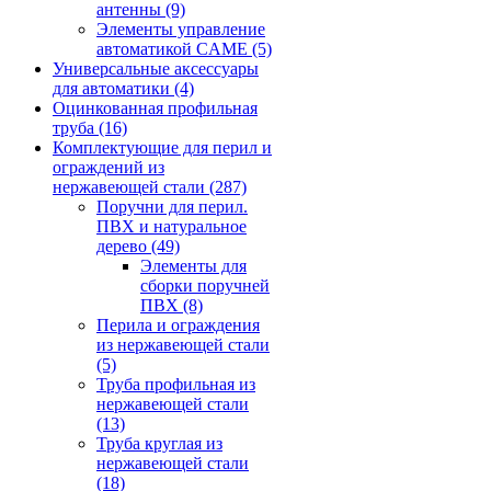
антенны
(9)
Элементы управление
автоматикой CAME
(5)
Универсальные аксессуары
для автоматики
(4)
Оцинкованная профильная
труба
(16)
Комплектующие для перил и
ограждений из
нержавеющей стали
(287)
Поручни для перил.
ПВХ и натуральное
дерево
(49)
Элементы для
сборки поручней
ПВХ
(8)
Перила и ограждения
из нержавеющей стали
(5)
Труба профильная из
нержавеющей стали
(13)
Труба круглая из
нержавеющей стали
(18)