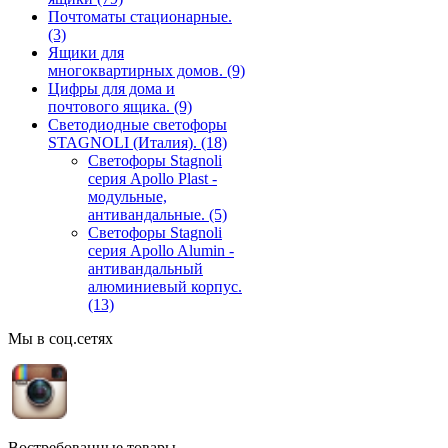
Почтоматы стационарные.
(3)
Ящики для
многоквартирных домов.
(9)
Цифры для дома и
почтового ящика.
(9)
Светодиодные светофоры
STAGNOLI (Италия).
(18)
Светофоры Stagnoli
серия Apollo Plast -
модульные,
антивандальные.
(5)
Светофоры Stagnoli
серия Apollo Alumin -
антивандальный
алюминиевый корпус.
(13)
Мы в соц.сетях
Востребованные товары