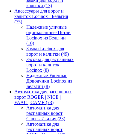
замки для ворот и
калитки
(13)
Аксессуары для ворот и
калиток Locinox - Бельгия
(75)
Надёжные уличные
оцинкованные Петли
Locinox из Бельгии
(10)
Замки Locinox для
ворот и калитки
(49)
Засовы для распашных
ворот и калиток
Locinox
(8)
Надёжные Уличные
Доводчики Locinox из
Бельгии
(8)
Автоматика для распашных
ворот ROGER | NICE |
FAAC | CAME
(73)
Автоматика для
распашных ворот
Came - Италия
(23)
Автоматика для
распашных ворот