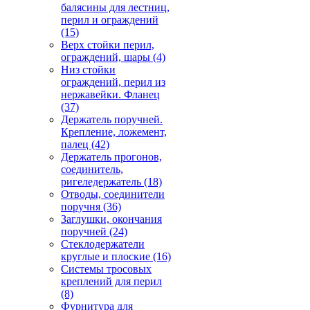
балясины для лестниц,
перил и ограждений
(15)
Верх стойки перил,
ограждений, шары
(4)
Низ стойки
ограждений, перил из
нержавейки. Фланец
(37)
Держатель поручней.
Крепление, ложемент,
палец
(42)
Держатель прогонов,
соединитель,
ригеледержатель
(18)
Отводы, соединители
поручня
(36)
Заглушки, окончания
поручней
(24)
Стеклодержатели
круглые и плоские
(16)
Системы тросовых
креплений для перил
(8)
Фурнитура для