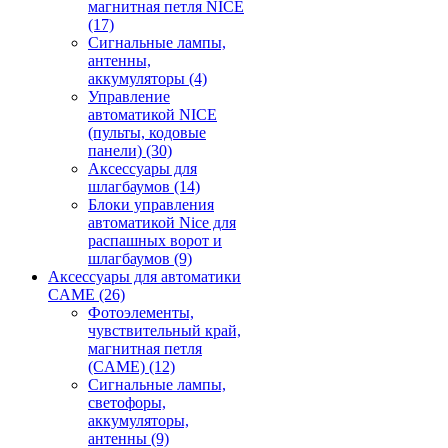
магнитная петля NICE
(17)
Сигнальные лампы,
антенны,
аккумуляторы
(4)
Управление
автоматикой NICE
(пульты, кодовые
панели)
(30)
Аксессуары для
шлагбаумов
(14)
Блоки управления
автоматикой Nice для
распашных ворот и
шлагбаумов
(9)
Аксессуары для автоматики
CAME
(26)
Фотоэлементы,
чувствительный край,
магнитная петля
(CAME)
(12)
Сигнальные лампы,
светофоры,
аккумуляторы,
антенны
(9)