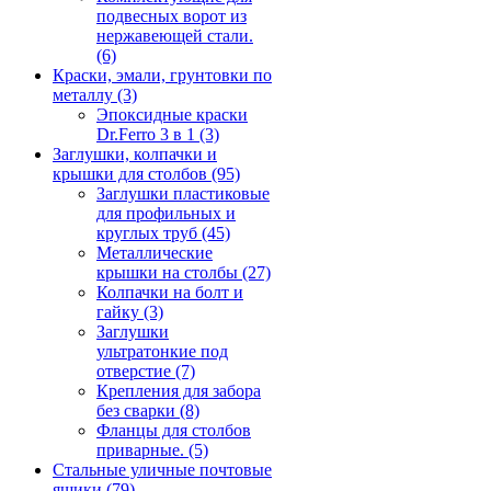
подвесных ворот из
нержавеющей стали.
(6)
Краски, эмали, грунтовки по
металлу
(3)
Эпоксидные краски
Dr.Ferro 3 в 1
(3)
Заглушки, колпачки и
крышки для столбов
(95)
Заглушки пластиковые
для профильных и
круглых труб
(45)
Металлические
крышки на столбы
(27)
Колпачки на болт и
гайку
(3)
Заглушки
ультратонкие под
отверстие
(7)
Крепления для забора
без сварки
(8)
Фланцы для столбов
приварные.
(5)
Стальные уличные почтовые
ящики
(79)