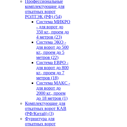
Профессиональные
комплектующие для
откатных ворот
РОЛТЭК (РФ)
(54)
Система МИКРО
- для ворот до
350 кг., проем до
4 метров
(23)
Система ЭКО -
для ворот до 500
кг., проем до 5
метров
(22)
Система ЕВРО -
для ворот до 800
кг., проем до 7
метров
(18)
Система МАКС -
для ворот до
2000 кг., проем
до 18 метров
(1)
Комплектующие для
откатных ворот КАВ
(РФ/Китай)
(3)
Фурнитура для
откатных ворот