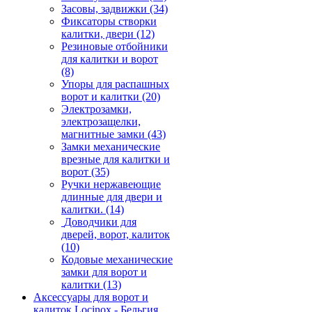
Засовы, задвижки
(34)
Фиксаторы створки
калитки, двери
(12)
Резиновые отбойники
для калитки и ворот
(8)
Упоры для распашных
ворот и калитки
(20)
Электрозамки,
электрозащелки,
магнитные замки
(43)
Замки механические
врезные для калитки и
ворот
(35)
Ручки нержавеющие
длинные для двери и
калитки.
(14)
Доводчики для
дверей, ворот, калиток
(10)
Кодовые механические
замки для ворот и
калитки
(13)
Аксессуары для ворот и
калиток Locinox - Бельгия