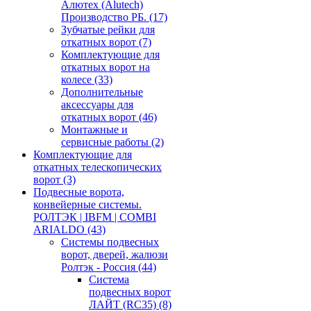
Алютех (Alutech)
Производство РБ.
(17)
Зубчатые рейки для
откатных ворот
(7)
Комплектующие для
откатных ворот на
колесе
(33)
Дополнительные
аксессуары для
откатных ворот
(46)
Монтажные и
сервисные работы
(2)
Комплектующие для
откатных телескопических
ворот
(3)
Подвесные ворота,
конвейерные системы.
РОЛТЭК | IBFM | COMBI
ARIALDO
(43)
Системы подвесных
ворот, дверей, жалюзи
Ролтэк - Россия
(44)
Система
подвесных ворот
ЛАЙТ (RC35)
(8)