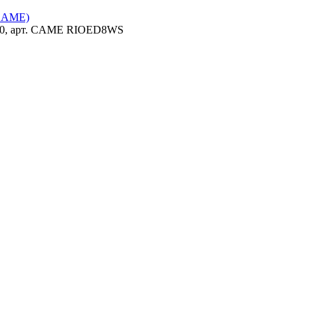
(CAME)
2.0, арт. CAME RIOED8WS