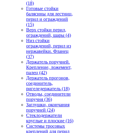
(18)
Готовые стойки
балясины для лестниц,
перил и ограждений
(15)
Верх стойки перил,
ограждений, шары
(4)
Низ стойки
ограждений, перил из
нержавейки. Фланец
(37)
Держатель поручней.
Крепление, ложемент,
палец
(42)
Держатель прогонов,
соединитель,
ригеледержатель
(18)
Отводы, соединители
поручня
(36)
Заглушки, окончания
поручней
(24)
Стеклодержатели
круглые и плоские
(16)
Системы тросовых
креплений для перил