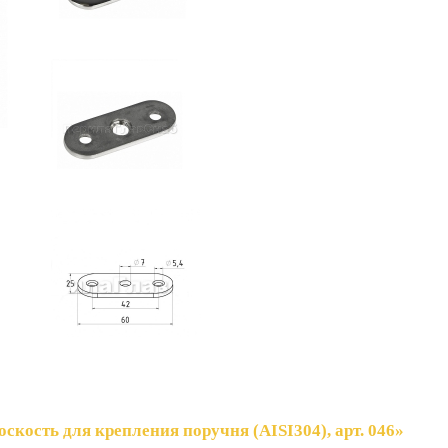
скость для крепления поручня (AISI304), арт. 046»