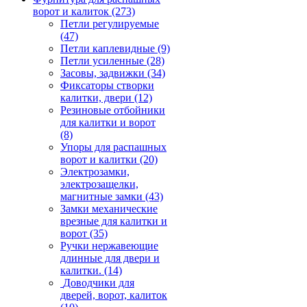
ворот и калиток
(273)
Петли регулируемые
(47)
Петли каплевидные
(9)
Петли усиленные
(28)
Засовы, задвижки
(34)
Фиксаторы створки
калитки, двери
(12)
Резиновые отбойники
для калитки и ворот
(8)
Упоры для распашных
ворот и калитки
(20)
Электрозамки,
электрозащелки,
магнитные замки
(43)
Замки механические
врезные для калитки и
ворот
(35)
Ручки нержавеющие
длинные для двери и
калитки.
(14)
Доводчики для
дверей, ворот, калиток