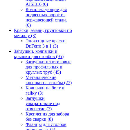
AISI316
(6)
Комплектующие для
подвесных ворот из
нержавеющей стали.
(6)
Краски, эмали, грунтовки по
металлу
(3)
Эпоксидные краски
Dr.Ferro 3 в 1
(3)
Заглушки, колпачки и
крышки для столбов
(95)
Заглушки пластиковые
для профильных и
круглых труб
(45)
Металлические
крышки на столбы
(27)
Колпачки на болт и
гайку
(3)
Заглушки
ультратонкие под
отверстие
(7)
Крепления для забора
без сварки
(8)
Фланцы для столбов
приварные.
(5)