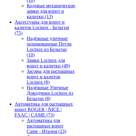
(10)
Кодовые механические
замки для ворот и
калитки
(13)
Аксессуары для ворот и
калиток Locinox - Бельгия
(75)
Надёжные уличные
оцинкованные Петли
Locinox из Бельгии
(10)
Замки Locinox для
ворот и калитки
(49)
Засовы для распашных
ворот и калиток
Locinox
(8)
Надёжные Уличные
Доводчики Locinox из
Бельгии
(8)
Автоматика для распашных
ворот ROGER | NICE |
FAAC | CAME
(73)
Автоматика для
распашных ворот
Came - Италия
(23)