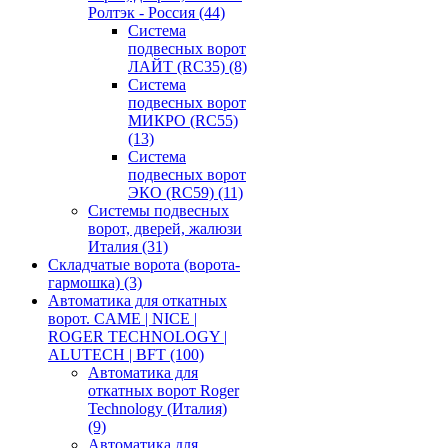
Ролтэк - Россия
(44)
Система
подвесных ворот
ЛАЙТ (RC35)
(8)
Система
подвесных ворот
МИКРО (RC55)
(13)
Система
подвесных ворот
ЭКО (RC59)
(11)
Системы подвесных
ворот, дверей, жалюзи
Италия
(31)
Складчатые ворота (ворота-
гармошка)
(3)
Автоматика для откатных
ворот. CAME | NICE |
ROGER TECHNOLOGY |
ALUTECH | BFT
(100)
Автоматика для
откатных ворот Roger
Technology (Италия)
(9)
Автоматика для