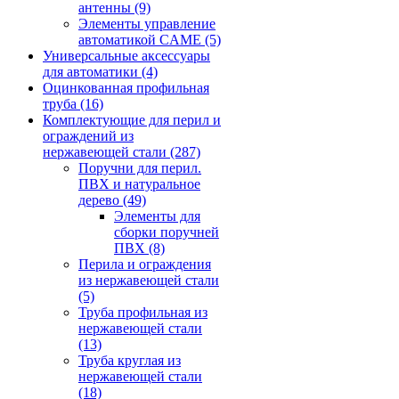
антенны
(9)
Элементы управление
автоматикой CAME
(5)
Универсальные аксессуары
для автоматики
(4)
Оцинкованная профильная
труба
(16)
Комплектующие для перил и
ограждений из
нержавеющей стали
(287)
Поручни для перил.
ПВХ и натуральное
дерево
(49)
Элементы для
сборки поручней
ПВХ
(8)
Перила и ограждения
из нержавеющей стали
(5)
Труба профильная из
нержавеющей стали
(13)
Труба круглая из
нержавеющей стали
(18)