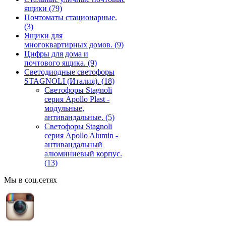
ящики
(79)
Почтоматы стационарные.
(3)
Ящики для
многоквартирных домов.
(9)
Цифры для дома и
почтового ящика.
(9)
Светодиодные светофоры
STAGNOLI (Италия).
(18)
Светофоры Stagnoli
серия Apollo Plast -
модульные,
антивандальные.
(5)
Светофоры Stagnoli
серия Apollo Alumin -
антивандальный
алюминиевый корпус.
(13)
Мы в соц.сетях