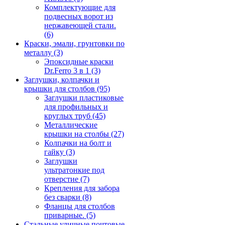
Комплектующие для
подвесных ворот из
нержавеющей стали.
(6)
Краски, эмали, грунтовки по
металлу
(3)
Эпоксидные краски
Dr.Ferro 3 в 1
(3)
Заглушки, колпачки и
крышки для столбов
(95)
Заглушки пластиковые
для профильных и
круглых труб
(45)
Металлические
крышки на столбы
(27)
Колпачки на болт и
гайку
(3)
Заглушки
ультратонкие под
отверстие
(7)
Крепления для забора
без сварки
(8)
Фланцы для столбов
приварные.
(5)
Стальные уличные почтовые