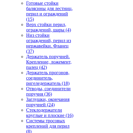
Готовые стойки
балясины для лестниц,
перил и ограждений
(15)
Верх стойки перил,
ограждений, шары
(4)
Низ стойки
ограждений, перил из
нержавейки. Фланец
(37)
Держатель поручней.
Крепление, ложемент,
палец
(42)
Держатель прогонов,
соединитель,
ригеледержатель
(18)
Отводы, соединители
поручня
(36)
Заглушки, окончания
поручней
(24)
Стеклодержатели
круглые и плоские
(16)
Системы тросовых
креплений для перил
(8)