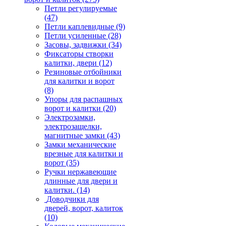
Петли регулируемые
(47)
Петли каплевидные
(9)
Петли усиленные
(28)
Засовы, задвижки
(34)
Фиксаторы створки
калитки, двери
(12)
Резиновые отбойники
для калитки и ворот
(8)
Упоры для распашных
ворот и калитки
(20)
Электрозамки,
электрозащелки,
магнитные замки
(43)
Замки механические
врезные для калитки и
ворот
(35)
Ручки нержавеющие
длинные для двери и
калитки.
(14)
Доводчики для
дверей, ворот, калиток
(10)