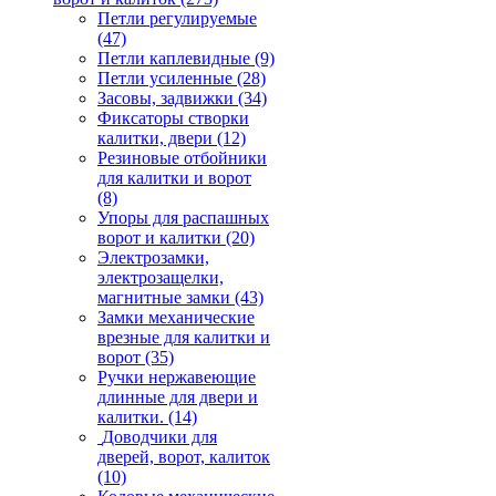
Петли регулируемые
(47)
Петли каплевидные
(9)
Петли усиленные
(28)
Засовы, задвижки
(34)
Фиксаторы створки
калитки, двери
(12)
Резиновые отбойники
для калитки и ворот
(8)
Упоры для распашных
ворот и калитки
(20)
Электрозамки,
электрозащелки,
магнитные замки
(43)
Замки механические
врезные для калитки и
ворот
(35)
Ручки нержавеющие
длинные для двери и
калитки.
(14)
Доводчики для
дверей, ворот, калиток
(10)