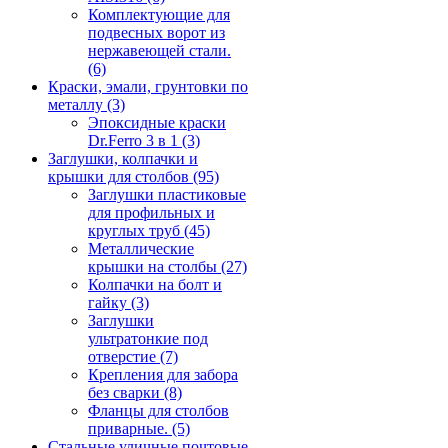
Комплектующие для
подвесных ворот из
нержавеющей стали.
(6)
Краски, эмали, грунтовки по
металлу
(3)
Эпоксидные краски
Dr.Ferro 3 в 1
(3)
Заглушки, колпачки и
крышки для столбов
(95)
Заглушки пластиковые
для профильных и
круглых труб
(45)
Металлические
крышки на столбы
(27)
Колпачки на болт и
гайку
(3)
Заглушки
ультратонкие под
отверстие
(7)
Крепления для забора
без сварки
(8)
Фланцы для столбов
приварные.
(5)
Стальные уличные почтовые