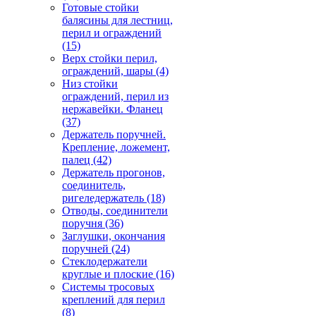
Готовые стойки
балясины для лестниц,
перил и ограждений
(15)
Верх стойки перил,
ограждений, шары
(4)
Низ стойки
ограждений, перил из
нержавейки. Фланец
(37)
Держатель поручней.
Крепление, ложемент,
палец
(42)
Держатель прогонов,
соединитель,
ригеледержатель
(18)
Отводы, соединители
поручня
(36)
Заглушки, окончания
поручней
(24)
Стеклодержатели
круглые и плоские
(16)
Системы тросовых
креплений для перил
(8)