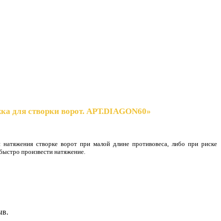
жка для створки ворот. АРТ.DIAGON60»
я натяжения створке ворот при малой длине противовеса, либо при риске
 быстро произвести натяжение.
ыв.