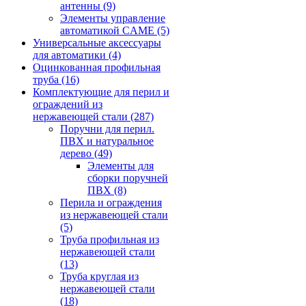
антенны
(9)
Элементы управление
автоматикой CAME
(5)
Универсальные аксессуары
для автоматики
(4)
Оцинкованная профильная
труба
(16)
Комплектующие для перил и
ограждений из
нержавеющей стали
(287)
Поручни для перил.
ПВХ и натуральное
дерево
(49)
Элементы для
сборки поручней
ПВХ
(8)
Перила и ограждения
из нержавеющей стали
(5)
Труба профильная из
нержавеющей стали
(13)
Труба круглая из
нержавеющей стали
(18)