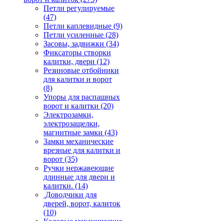
Петли регулируемые
(47)
Петли каплевидные
(9)
Петли усиленные
(28)
Засовы, задвижки
(34)
Фиксаторы створки
калитки, двери
(12)
Резиновые отбойники
для калитки и ворот
(8)
Упоры для распашных
ворот и калитки
(20)
Электрозамки,
электрозащелки,
магнитные замки
(43)
Замки механические
врезные для калитки и
ворот
(35)
Ручки нержавеющие
длинные для двери и
калитки.
(14)
Доводчики для
дверей, ворот, калиток
(10)