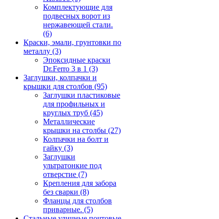
Комплектующие для
подвесных ворот из
нержавеющей стали.
(6)
Краски, эмали, грунтовки по
металлу
(3)
Эпоксидные краски
Dr.Ferro 3 в 1
(3)
Заглушки, колпачки и
крышки для столбов
(95)
Заглушки пластиковые
для профильных и
круглых труб
(45)
Металлические
крышки на столбы
(27)
Колпачки на болт и
гайку
(3)
Заглушки
ультратонкие под
отверстие
(7)
Крепления для забора
без сварки
(8)
Фланцы для столбов
приварные.
(5)
Стальные уличные почтовые