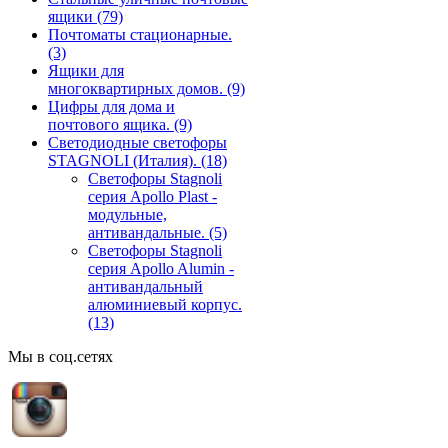
ящики
(79)
Почтоматы стационарные.
(3)
Ящики для
многоквартирных домов.
(9)
Цифры для дома и
почтового ящика.
(9)
Светодиодные светофоры
STAGNOLI (Италия).
(18)
Светофоры Stagnoli
серия Apollo Plast -
модульные,
антивандальные.
(5)
Светофоры Stagnoli
серия Apollo Alumin -
антивандальный
алюминиевый корпус.
(13)
Мы в соц.сетях