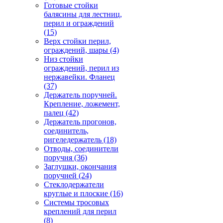
Готовые стойки
балясины для лестниц,
перил и ограждений
(15)
Верх стойки перил,
ограждений, шары
(4)
Низ стойки
ограждений, перил из
нержавейки. Фланец
(37)
Держатель поручней.
Крепление, ложемент,
палец
(42)
Держатель прогонов,
соединитель,
ригеледержатель
(18)
Отводы, соединители
поручня
(36)
Заглушки, окончания
поручней
(24)
Стеклодержатели
круглые и плоские
(16)
Системы тросовых
креплений для перил
(8)