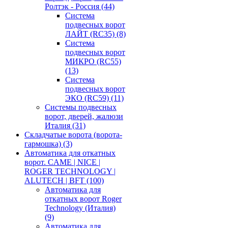
Ролтэк - Россия
(44)
Система
подвесных ворот
ЛАЙТ (RC35)
(8)
Система
подвесных ворот
МИКРО (RC55)
(13)
Система
подвесных ворот
ЭКО (RC59)
(11)
Системы подвесных
ворот, дверей, жалюзи
Италия
(31)
Складчатые ворота (ворота-
гармошка)
(3)
Автоматика для откатных
ворот. CAME | NICE |
ROGER TECHNOLOGY |
ALUTECH | BFT
(100)
Автоматика для
откатных ворот Roger
Technology (Италия)
(9)
Автоматика для