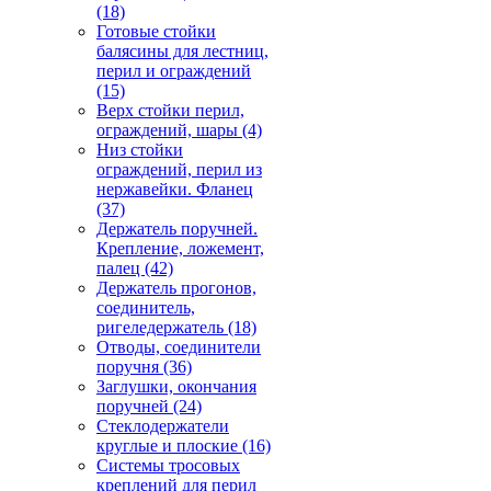
(18)
Готовые стойки
балясины для лестниц,
перил и ограждений
(15)
Верх стойки перил,
ограждений, шары
(4)
Низ стойки
ограждений, перил из
нержавейки. Фланец
(37)
Держатель поручней.
Крепление, ложемент,
палец
(42)
Держатель прогонов,
соединитель,
ригеледержатель
(18)
Отводы, соединители
поручня
(36)
Заглушки, окончания
поручней
(24)
Стеклодержатели
круглые и плоские
(16)
Системы тросовых
креплений для перил