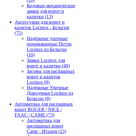
(10)
Кодовые механические
замки для ворот и
калитки
(13)
Аксессуары для ворот и
калиток Locinox - Бельгия
(75)
Надёжные уличные
оцинкованные Петли
Locinox из Бельгии
(10)
Замки Locinox для
ворот и калитки
(49)
Засовы для распашных
ворот и калиток
Locinox
(8)
Надёжные Уличные
Доводчики Locinox из
Бельгии
(8)
Автоматика для распашных
ворот ROGER | NICE |
FAAC | CAME
(73)
Автоматика для
распашных ворот
Came - Италия
(23)