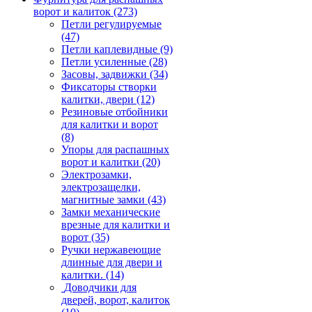
ворот и калиток
(273)
Петли регулируемые
(47)
Петли каплевидные
(9)
Петли усиленные
(28)
Засовы, задвижки
(34)
Фиксаторы створки
калитки, двери
(12)
Резиновые отбойники
для калитки и ворот
(8)
Упоры для распашных
ворот и калитки
(20)
Электрозамки,
электрозащелки,
магнитные замки
(43)
Замки механические
врезные для калитки и
ворот
(35)
Ручки нержавеющие
длинные для двери и
калитки.
(14)
Доводчики для
дверей, ворот, калиток