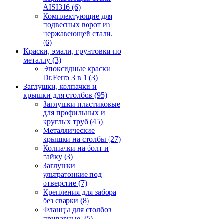
AISI316
(6)
Комплектующие для
подвесных ворот из
нержавеющей стали.
(6)
Краски, эмали, грунтовки по
металлу
(3)
Эпоксидные краски
Dr.Ferro 3 в 1
(3)
Заглушки, колпачки и
крышки для столбов
(95)
Заглушки пластиковые
для профильных и
круглых труб
(45)
Металлические
крышки на столбы
(27)
Колпачки на болт и
гайку
(3)
Заглушки
ультратонкие под
отверстие
(7)
Крепления для забора
без сварки
(8)
Фланцы для столбов
приварные.
(5)