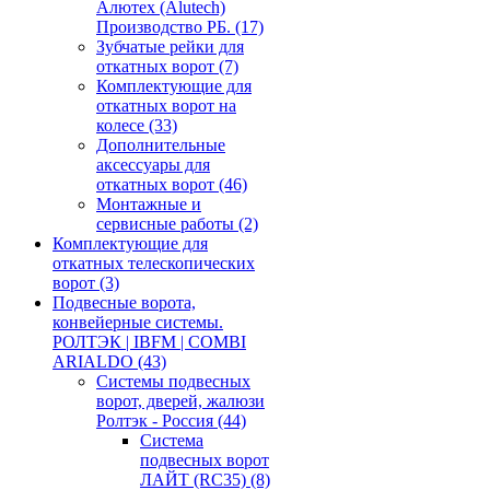
Алютех (Alutech)
Производство РБ.
(17)
Зубчатые рейки для
откатных ворот
(7)
Комплектующие для
откатных ворот на
колесе
(33)
Дополнительные
аксессуары для
откатных ворот
(46)
Монтажные и
сервисные работы
(2)
Комплектующие для
откатных телескопических
ворот
(3)
Подвесные ворота,
конвейерные системы.
РОЛТЭК | IBFM | COMBI
ARIALDO
(43)
Системы подвесных
ворот, дверей, жалюзи
Ролтэк - Россия
(44)
Система
подвесных ворот
ЛАЙТ (RC35)
(8)