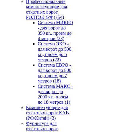
Профессиональные
комплектующие для
откатных ворот
РОЛТЭК (РФ)
(54)
Система МИКРО
- для ворот до
350 кг., проем до
4 метров
(23)
Система ЭКО -
для ворот до 500
кг., проем до 5
метров
(22)
Система ЕВРО -
для ворот до 800
кг., проем до 7
метров
(18)
Система МАКС -
для ворот до
2000 кг., проем
до 18 метров
(1)
Комплектующие для
откатных ворот КАВ
(РФ/Китай)
(3)
Фурнитура для
откатных ворот