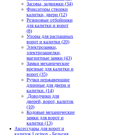
Засовы, задвижки
(34)
Фиксаторы створки
калитки, двери
(12)
Резиновые отбойники
для калитки и ворот
(8)
Упоры для распашных
ворот и калитки
(20)
Электрозамки,
электрозащелки,
магнитные замки
(43)
Замки механические
врезные для калитки и
ворот
(35)
Ручки нержавеющие
длинные для двери и
калитки.
(14)
Доводчики для
дверей, ворот, калиток
(10)
Кодовые механические
замки для ворот и
калитки
(13)
Аксессуары для ворот и
калиток Locinox - Бельгия