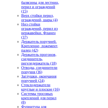
балясины для лестниц,
перил и ограждений
(15)
Верх стойки перил,
ограждений, шары
(4)
Низ стойки
ограждений, перил из
нержавейки. Фланец
(37)
Держатель поручней.
Крепление, ложемент,
палец
(42)
Держатель прогонов,
соединитель,
ригеледержатель
(18)
Отводы, соединители
поручня
(36)
Заглушки, окончания
поручней
(24)
Стеклодержатели
круглые и плоские
(16)
Системы тросовых
креплений для перил
(8)
Фурнитура для