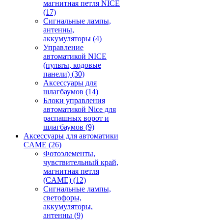
магнитная петля NICE
(17)
Сигнальные лампы,
антенны,
аккумуляторы
(4)
Управление
автоматикой NICE
(пульты, кодовые
панели)
(30)
Аксессуары для
шлагбаумов
(14)
Блоки управления
автоматикой Nice для
распашных ворот и
шлагбаумов
(9)
Аксессуары для автоматики
CAME
(26)
Фотоэлементы,
чувствительный край,
магнитная петля
(CAME)
(12)
Сигнальные лампы,
светофоры,
аккумуляторы,
антенны
(9)