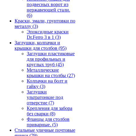
подвесных ворот из
нержавеющей стали.
(6)
Краски, эмали, грунтовки по
металлу
(3)
Эпоксидные краски
Dr.Ferro 3 в 1
(3)
Заглушки, колпачки и
крышки для столбов
(95)
Заглушки пластиковые
для профильных и
круглых труб
(45)
Металлические
крышки на столбы
(27)
Колпачки на болт и
гайку
(3)
Заглушки
ультратонкие под
отверстие
(7)
Крепления для забора
без сварки
(8)
Фланцы для столбов
приварные.
(5)
Стальные уличные почтовые
ящики
(79)