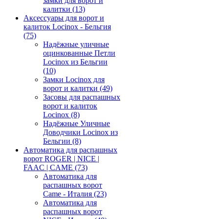
замки для ворот и
калитки
(13)
Аксессуары для ворот и
калиток Locinox - Бельгия
(75)
Надёжные уличные
оцинкованные Петли
Locinox из Бельгии
(10)
Замки Locinox для
ворот и калитки
(49)
Засовы для распашных
ворот и калиток
Locinox
(8)
Надёжные Уличные
Доводчики Locinox из
Бельгии
(8)
Автоматика для распашных
ворот ROGER | NICE |
FAAC | CAME
(73)
Автоматика для
распашных ворот
Came - Италия
(23)
Автоматика для
распашных ворот