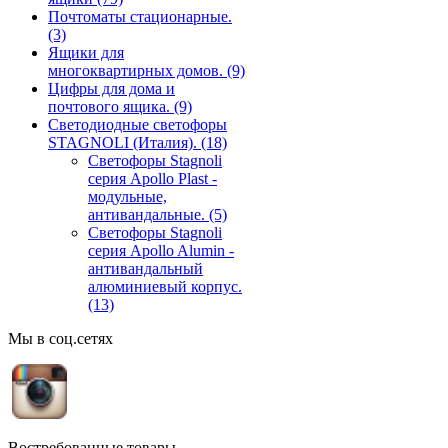
Почтоматы стационарные.
(3)
Ящики для
многоквартирных домов.
(9)
Цифры для дома и
почтового ящика.
(9)
Светодиодные светофоры
STAGNOLI (Италия).
(18)
Светофоры Stagnoli
серия Apollo Plast -
модульные,
антивандальные.
(5)
Светофоры Stagnoli
серия Apollo Alumin -
антивандальный
алюминиевый корпус.
(13)
Мы в соц.сетях
Востребованные товары