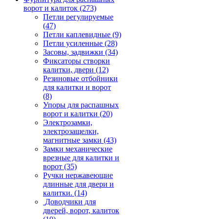
ворот и калиток
(273)
Петли регулируемые
(47)
Петли каплевидные
(9)
Петли усиленные
(28)
Засовы, задвижки
(34)
Фиксаторы створки
калитки, двери
(12)
Резиновые отбойники
для калитки и ворот
(8)
Упоры для распашных
ворот и калитки
(20)
Электрозамки,
электрозащелки,
магнитные замки
(43)
Замки механические
врезные для калитки и
ворот
(35)
Ручки нержавеющие
длинные для двери и
калитки.
(14)
Доводчики для
дверей, ворот, калиток