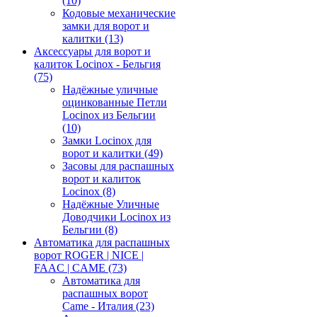
(10)
Кодовые механические
замки для ворот и
калитки
(13)
Аксессуары для ворот и
калиток Locinox - Бельгия
(75)
Надёжные уличные
оцинкованные Петли
Locinox из Бельгии
(10)
Замки Locinox для
ворот и калитки
(49)
Засовы для распашных
ворот и калиток
Locinox
(8)
Надёжные Уличные
Доводчики Locinox из
Бельгии
(8)
Автоматика для распашных
ворот ROGER | NICE |
FAAC | CAME
(73)
Автоматика для
распашных ворот
Came - Италия
(23)