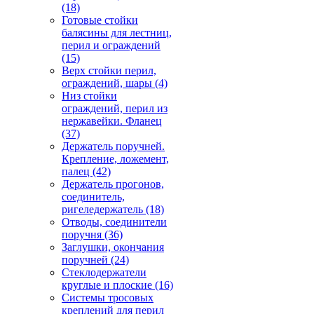
(18)
Готовые стойки
балясины для лестниц,
перил и ограждений
(15)
Верх стойки перил,
ограждений, шары
(4)
Низ стойки
ограждений, перил из
нержавейки. Фланец
(37)
Держатель поручней.
Крепление, ложемент,
палец
(42)
Держатель прогонов,
соединитель,
ригеледержатель
(18)
Отводы, соединители
поручня
(36)
Заглушки, окончания
поручней
(24)
Стеклодержатели
круглые и плоские
(16)
Системы тросовых
креплений для перил