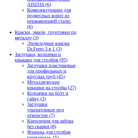
AISI316
(6)
Комплектующие для
подвесных ворот из
нержавеющей стали.
(6)
Краски, эмали, грунтовки по
металлу
(3)
Эпоксидные краски
Dr.Ferro 3 в 1
(3)
Заглушки, колпачки и
крышки для столбов
(95)
Заглушки пластиковые
для профильных и
круглых труб
(45)
Металлические
крышки на столбы
(27)
Колпачки на болт и
гайку
(3)
Заглушки
ультратонкие под
отверстие
(7)
Крепления для забора
без сварки
(8)
Фланцы для столбов
приварные.
(5)