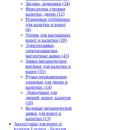
Засовы, задвижки
(34)
Фиксаторы створки
калитки, двери
(12)
Резиновые отбойники
для калитки и ворот
(8)
Упоры для распашных
ворот и калитки
(20)
Электрозамки,
электрозащелки,
магнитные замки
(43)
Замки механические
врезные для калитки и
ворот
(35)
Ручки нержавеющие
длинные для двери и
калитки.
(14)
Доводчики для
дверей, ворот, калиток
(10)
Кодовые механические
замки для ворот и
калитки
(13)
Аксессуары для ворот и
калиток Locinox - Бельгия