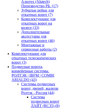
Алютех (Alutech)
Производство РБ.
(17)
Зубчатые рейки для
откатных ворот
(7)
Комплектующие для
откатных ворот на
колесе
(33)
Дополнительные
аксессуары для
откатных ворот
(46)
Монтажные и
сервисные работы
(2)
Комплектующие для
откатных телескопических
ворот
(3)
Подвесные ворота,
конвейерные системы.
РОЛТЭК | IBFM | COMBI
ARIALDO
(43)
Системы подвесных
ворот, дверей, жалюзи
Ролтэк - Россия
(44)
Система
подвесных ворот
ЛАЙТ (RC35)
(8)