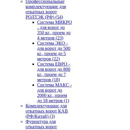
Профессиональные
комплектующие для
откатных ворот
РОЛТЭК (РФ)
(54)
Система МИКРО
- для ворот до
350 кг., проем до
4 метров
(23)
Система ЭКО -
для ворот до 500
кг., проем до 5
метров
(22)
Система ЕВРО -
для ворот до 800
кг., проем до 7
метров
(18)
Система МАКС -
для ворот до
2000 кг., проем
до 18 метров
(1)
Комплектующие для
откатных ворот КАВ
(РФ/Китай)
(3)
Фурнитура для
откатных ворот