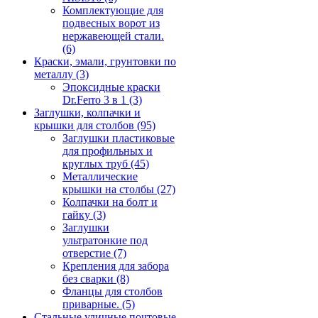
Комплектующие для
подвесных ворот из
нержавеющей стали.
(6)
Краски, эмали, грунтовки по
металлу
(3)
Эпоксидные краски
Dr.Ferro 3 в 1
(3)
Заглушки, колпачки и
крышки для столбов
(95)
Заглушки пластиковые
для профильных и
круглых труб
(45)
Металлические
крышки на столбы
(27)
Колпачки на болт и
гайку
(3)
Заглушки
ультратонкие под
отверстие
(7)
Крепления для забора
без сварки
(8)
Фланцы для столбов
приварные.
(5)
Стальные уличные почтовые