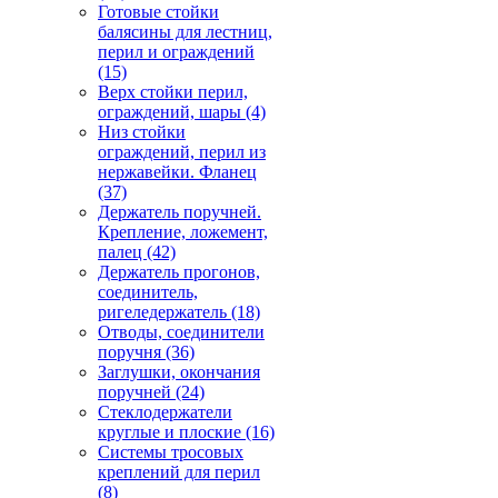
Готовые стойки
балясины для лестниц,
перил и ограждений
(15)
Верх стойки перил,
ограждений, шары
(4)
Низ стойки
ограждений, перил из
нержавейки. Фланец
(37)
Держатель поручней.
Крепление, ложемент,
палец
(42)
Держатель прогонов,
соединитель,
ригеледержатель
(18)
Отводы, соединители
поручня
(36)
Заглушки, окончания
поручней
(24)
Стеклодержатели
круглые и плоские
(16)
Системы тросовых
креплений для перил
(8)