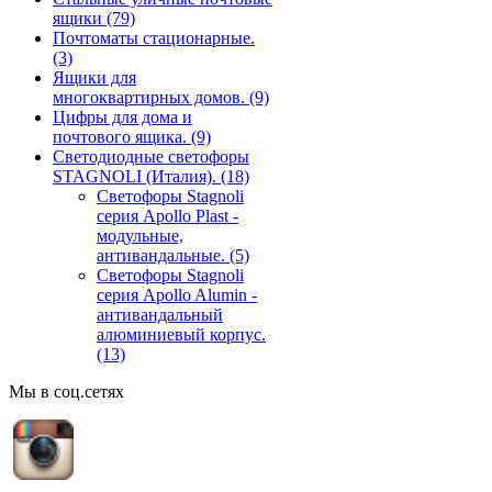
ящики
(79)
Почтоматы стационарные.
(3)
Ящики для
многоквартирных домов.
(9)
Цифры для дома и
почтового ящика.
(9)
Светодиодные светофоры
STAGNOLI (Италия).
(18)
Светофоры Stagnoli
серия Apollo Plast -
модульные,
антивандальные.
(5)
Светофоры Stagnoli
серия Apollo Alumin -
антивандальный
алюминиевый корпус.
(13)
Мы в соц.сетях