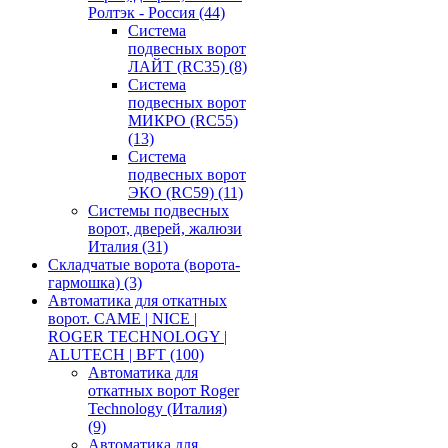
Ролтэк - Россия
(44)
Система
подвесных ворот
ЛАЙТ (RC35)
(8)
Система
подвесных ворот
МИКРО (RC55)
(13)
Система
подвесных ворот
ЭКО (RC59)
(11)
Системы подвесных
ворот, дверей, жалюзи
Италия
(31)
Складчатые ворота (ворота-
гармошка)
(3)
Автоматика для откатных
ворот. CAME | NICE |
ROGER TECHNOLOGY |
ALUTECH | BFT
(100)
Автоматика для
откатных ворот Roger
Technology (Италия)
(9)
Автоматика для