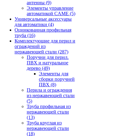
антенны
(9)
Элементы управление
автоматикой CAME
(5)
Универсальные аксессуары
для автоматики
(4)
Оцинкованная профильная
труба
(16)
Комплектующие для перил и
ограждений из
нержавеющей стали
(287)
Поручни для перил.
ПВХ и натуральное
дерево
(49)
Элементы для
сборки поручней
ПВХ
(8)
Перила и ограждения
из нержавеющей стали
(5)
Труба профильная из
нержавеющей стали
(13)
Труба круглая из
нержавеющей стали
(18)