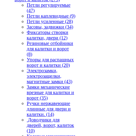
Петли регулируемые
(47)
Петли каплевидные
(9)
Петли усиленные
(28)
Засовы, задвижки
(34)
Фиксаторы створки
калитки, двери
(12)
Резиновые отбойники
для калитки и ворот
(8)
Упоры для распашных
ворот и калитки
(20)
Электрозамки,
электрозащелки,
магнитные замки
(43)
Замки механические
врезные для калитки и
ворот
(35)
Ручки нержавеющие
длинные для двери и
калитки.
(14)
Доводчики для
дверей, ворот, калиток
(10)