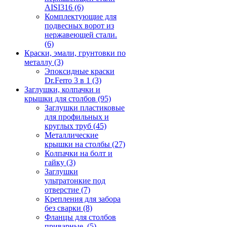
AISI316
(6)
Комплектующие для
подвесных ворот из
нержавеющей стали.
(6)
Краски, эмали, грунтовки по
металлу
(3)
Эпоксидные краски
Dr.Ferro 3 в 1
(3)
Заглушки, колпачки и
крышки для столбов
(95)
Заглушки пластиковые
для профильных и
круглых труб
(45)
Металлические
крышки на столбы
(27)
Колпачки на болт и
гайку
(3)
Заглушки
ультратонкие под
отверстие
(7)
Крепления для забора
без сварки
(8)
Фланцы для столбов
приварные.
(5)