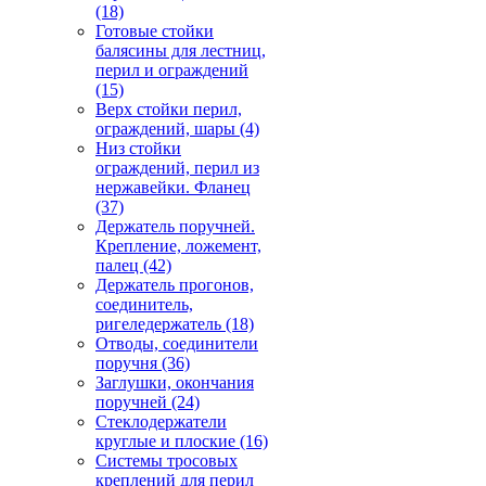
(18)
Готовые стойки
балясины для лестниц,
перил и ограждений
(15)
Верх стойки перил,
ограждений, шары
(4)
Низ стойки
ограждений, перил из
нержавейки. Фланец
(37)
Держатель поручней.
Крепление, ложемент,
палец
(42)
Держатель прогонов,
соединитель,
ригеледержатель
(18)
Отводы, соединители
поручня
(36)
Заглушки, окончания
поручней
(24)
Стеклодержатели
круглые и плоские
(16)
Системы тросовых
креплений для перил