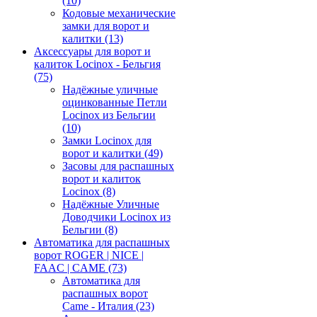
(10)
Кодовые механические
замки для ворот и
калитки
(13)
Аксессуары для ворот и
калиток Locinox - Бельгия
(75)
Надёжные уличные
оцинкованные Петли
Locinox из Бельгии
(10)
Замки Locinox для
ворот и калитки
(49)
Засовы для распашных
ворот и калиток
Locinox
(8)
Надёжные Уличные
Доводчики Locinox из
Бельгии
(8)
Автоматика для распашных
ворот ROGER | NICE |
FAAC | CAME
(73)
Автоматика для
распашных ворот
Came - Италия
(23)