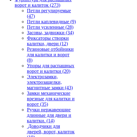
ворот и калиток
(273)
Петли регулируемые
(47)
Петли каплевидные
(9)
Петли усиленные
(28)
Засовы, задвижки
(34)
Фиксаторы створки
калитки, двери
(12)
Резиновые отбойники
для калитки и ворот
(8)
Упоры для распашных
ворот и калитки
(20)
Электрозамки,
электрозащелки,
магнитные замки
(43)
Замки механические
врезные для калитки и
ворот
(35)
Ручки нержавеющие
длинные для двери и
калитки.
(14)
Доводчики для
дверей, ворот, калиток