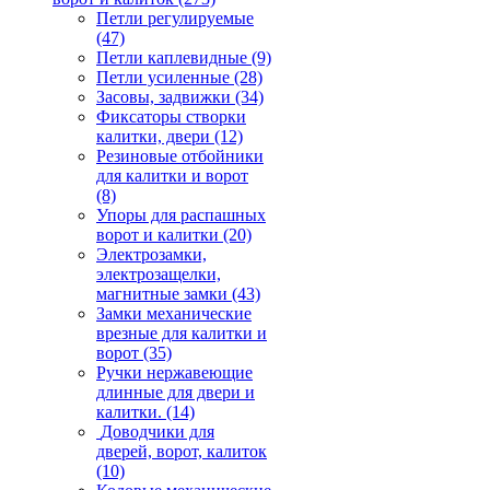
Петли регулируемые
(47)
Петли каплевидные
(9)
Петли усиленные
(28)
Засовы, задвижки
(34)
Фиксаторы створки
калитки, двери
(12)
Резиновые отбойники
для калитки и ворот
(8)
Упоры для распашных
ворот и калитки
(20)
Электрозамки,
электрозащелки,
магнитные замки
(43)
Замки механические
врезные для калитки и
ворот
(35)
Ручки нержавеющие
длинные для двери и
калитки.
(14)
Доводчики для
дверей, ворот, калиток
(10)