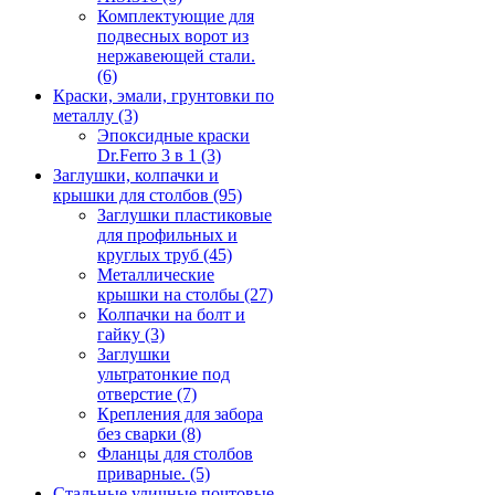
Комплектующие для
подвесных ворот из
нержавеющей стали.
(6)
Краски, эмали, грунтовки по
металлу
(3)
Эпоксидные краски
Dr.Ferro 3 в 1
(3)
Заглушки, колпачки и
крышки для столбов
(95)
Заглушки пластиковые
для профильных и
круглых труб
(45)
Металлические
крышки на столбы
(27)
Колпачки на болт и
гайку
(3)
Заглушки
ультратонкие под
отверстие
(7)
Крепления для забора
без сварки
(8)
Фланцы для столбов
приварные.
(5)
Стальные уличные почтовые