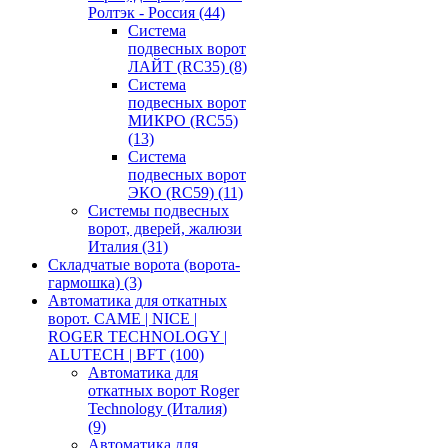
Ролтэк - Россия
(44)
Система
подвесных ворот
ЛАЙТ (RC35)
(8)
Система
подвесных ворот
МИКРО (RC55)
(13)
Система
подвесных ворот
ЭКО (RC59)
(11)
Системы подвесных
ворот, дверей, жалюзи
Италия
(31)
Складчатые ворота (ворота-
гармошка)
(3)
Автоматика для откатных
ворот. CAME | NICE |
ROGER TECHNOLOGY |
ALUTECH | BFT
(100)
Автоматика для
откатных ворот Roger
Technology (Италия)
(9)
Автоматика для