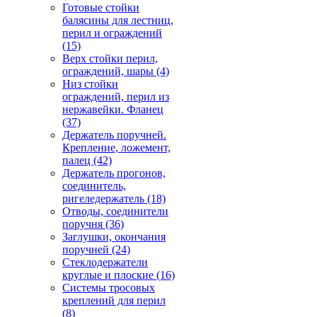
Готовые стойки
балясины для лестниц,
перил и ограждений
(15)
Верх стойки перил,
ограждений, шары
(4)
Низ стойки
ограждений, перил из
нержавейки. Фланец
(37)
Держатель поручней.
Крепление, ложемент,
палец
(42)
Держатель прогонов,
соединитель,
ригеледержатель
(18)
Отводы, соединители
поручня
(36)
Заглушки, окончания
поручней
(24)
Стеклодержатели
круглые и плоские
(16)
Системы тросовых
креплений для перил
(8)