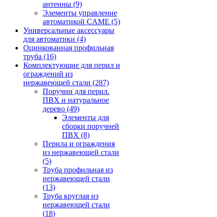
антенны
(9)
Элементы управление
автоматикой CAME
(5)
Универсальные аксессуары
для автоматики
(4)
Оцинкованная профильная
труба
(16)
Комплектующие для перил и
ограждений из
нержавеющей стали
(287)
Поручни для перил.
ПВХ и натуральное
дерево
(49)
Элементы для
сборки поручней
ПВХ
(8)
Перила и ограждения
из нержавеющей стали
(5)
Труба профильная из
нержавеющей стали
(13)
Труба круглая из
нержавеющей стали
(18)