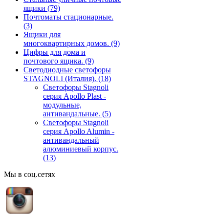
ящики
(79)
Почтоматы стационарные.
(3)
Ящики для
многоквартирных домов.
(9)
Цифры для дома и
почтового ящика.
(9)
Светодиодные светофоры
STAGNOLI (Италия).
(18)
Светофоры Stagnoli
серия Apollo Plast -
модульные,
антивандальные.
(5)
Светофоры Stagnoli
серия Apollo Alumin -
антивандальный
алюминиевый корпус.
(13)
Мы в соц.сетях