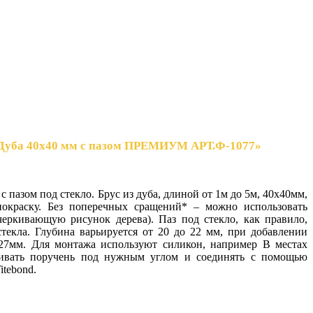
 Дуба 40x40 мм с пазом ПРЕМИУМ АРТ.Ф-1077»
 пазом под стекло. Брус из дуба, длиной от 1м до 5м, 40х40мм,
окраску. Без поперечных сращений* – можно использовать
черкивающую рисунок дерева). Паз под стекло, как правило,
текла. Глубина варьируется от 20 до 22 мм, при добавлении
 27мм. Для монтажа используют силикон, например В местах
ливать поручень под нужным углом и соединять с помощью
itebond.