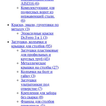
AISI316
(6)
Комплектующие для
подвесных ворот из
нержавеющей стали.
(6)
Краски, эмали, грунтовки по
металлу
(3)
Эпоксидные краски
Dr.Ferro 3 в 1
(3)
Заглушки, колпачки и
крышки для столбов
(95)
Заглушки пластиковые
для профильных и
круглых труб
(45)
Металлические
крышки на столбы
(27)
Колпачки на болт и
гайку
(3)
Заглушки
ультратонкие под
отверстие
(7)
Крепления для забора
без сварки
(8)
Фланцы для столбов
приварные.
(5)