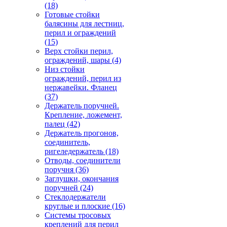
(18)
Готовые стойки
балясины для лестниц,
перил и ограждений
(15)
Верх стойки перил,
ограждений, шары
(4)
Низ стойки
ограждений, перил из
нержавейки. Фланец
(37)
Держатель поручней.
Крепление, ложемент,
палец
(42)
Держатель прогонов,
соединитель,
ригеледержатель
(18)
Отводы, соединители
поручня
(36)
Заглушки, окончания
поручней
(24)
Стеклодержатели
круглые и плоские
(16)
Системы тросовых
креплений для перил