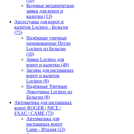
(10)
Кодовые механические
замки для ворот и
калитки
(13)
Аксессуары для ворот и
калиток Locinox - Бельгия
(75)
Надёжные уличные
оцинкованные Петли
Locinox из Бельгии
(10)
Замки Locinox для
ворот и калитки
(49)
Засовы для распашных
ворот и калиток
Locinox
(8)
Надёжные Уличные
Доводчики Locinox из
Бельгии
(8)
Автоматика для распашных
ворот ROGER | NICE |
FAAC | CAME
(73)
Автоматика для
распашных ворот
Came - Италия
(23)