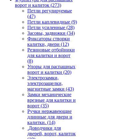
ворот и калиток
(273)
Петли регулируемые
(47)
Петли каплевидные
(9)
Петли усиленные
(28)
Засовы, задвижки
(34)
Фиксаторы створки
калитки, двери
(12)
Резиновые отбойники
для калитки и ворот
(8)
Упоры для распашных
ворот и калитки
(20)
Электрозамки,
электрозащелки,
магнитные замки
(43)
Замки механические
врезные для калитки и
ворот
(35)
Ручки нержавеющие
длинные для двери и
калитки.
(14)
Доводчики для
дверей, ворот, калиток