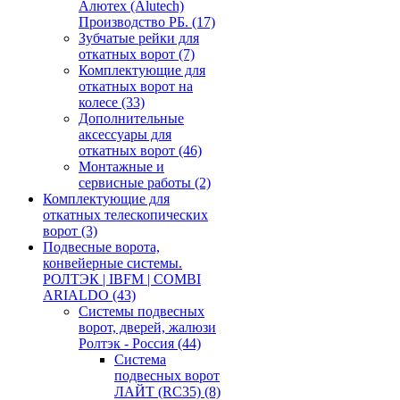
Алютех (Alutech)
Производство РБ.
(17)
Зубчатые рейки для
откатных ворот
(7)
Комплектующие для
откатных ворот на
колесе
(33)
Дополнительные
аксессуары для
откатных ворот
(46)
Монтажные и
сервисные работы
(2)
Комплектующие для
откатных телескопических
ворот
(3)
Подвесные ворота,
конвейерные системы.
РОЛТЭК | IBFM | COMBI
ARIALDO
(43)
Системы подвесных
ворот, дверей, жалюзи
Ролтэк - Россия
(44)
Система
подвесных ворот
ЛАЙТ (RC35)
(8)