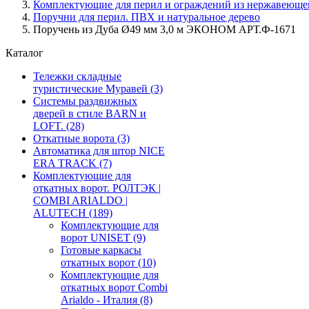
Комплектующие для перил и ограждений из нержавеюще
Поручни для перил. ПВХ и натуральное дерево
Поручень из Дуба Ø49 мм 3,0 м ЭКОНОМ АРТ.Ф-1671
Каталог
Тележки складные
туристические Муравей
(3)
Системы раздвижных
дверей в стиле BARN и
LOFT.
(28)
Откатные ворота
(3)
Автоматика для штор NICE
ERA TRACK
(7)
Комплектующие для
откатных ворот. РОЛТЭК |
COMBI ARIALDO |
ALUTECH
(189)
Комплектующие для
ворот UNISET
(9)
Готовые каркасы
откатных ворот
(10)
Комплектующие для
откатных ворот Combi
Arialdo - Италия
(8)