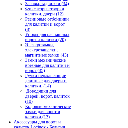
Засовы, задвижки
(34)
Фиксаторы створки
калитки, двери
(12)
Резиновые отбойники
для калитки и ворот
(8)
Упоры для распашных
ворот и калитки
(20)
Электрозамки,
электрозащелки,
магнитные замки
(43)
Замки механические
врезные для калитки и
ворот
(35)
Ручки нержавеющие
длинные для двери и
калитки.
(14)
Доводчики для
дверей, ворот, калиток
(10)
Кодовые механические
замки для ворот и
калитки
(13)
Аксессуары для ворот и
калиток Locinox - Бельгия