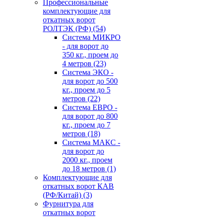
Профессиональные
комплектующие для
откатных ворот
РОЛТЭК (РФ)
(54)
Система МИКРО
- для ворот до
350 кг., проем до
4 метров
(23)
Система ЭКО -
для ворот до 500
кг., проем до 5
метров
(22)
Система ЕВРО -
для ворот до 800
кг., проем до 7
метров
(18)
Система МАКС -
для ворот до
2000 кг., проем
до 18 метров
(1)
Комплектующие для
откатных ворот КАВ
(РФ/Китай)
(3)
Фурнитура для
откатных ворот