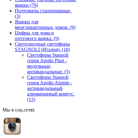
ящики
(79)
Почтоматы стационарные.
(3)
Ящики для
многоквартирных домов.
(9)
Цифры для дома и
почтового ящика.
(9)
Светодиодные светофоры
STAGNOLI (Италия).
(18)
Светофоры Stagnoli
серия Apollo Plast -
модульные,
антивандальные.
(5)
Светофоры Stagnoli
серия Apollo Alumin -
антивандальный
алюминиевый корпус.
(13)
Мы в соц.сетях