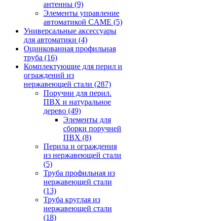
антенны
(9)
Элементы управление
автоматикой CAME
(5)
Универсальные аксессуары
для автоматики
(4)
Оцинкованная профильная
труба
(16)
Комплектующие для перил и
ограждений из
нержавеющей стали
(287)
Поручни для перил.
ПВХ и натуральное
дерево
(49)
Элементы для
сборки поручней
ПВХ
(8)
Перила и ограждения
из нержавеющей стали
(5)
Труба профильная из
нержавеющей стали
(13)
Труба круглая из
нержавеющей стали
(18)