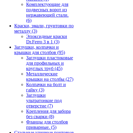
Комплектующие для
подвесных ворот из
нержавеющей стали.
(6)
Краски, эмали, грунтовки по
металлу
(3)
Эпоксидные краски
Dr.Ferro 3 в 1
(3)
Заглушки, колпачки и
крышки для столбов
(95)
Заглушки пластиковые
для профильных и
круглых труб
(45)
Металлические
крышки на столбы
(27)
Колпачки на болт и
гайку
(3)
Заглушки
ультратонкие под
отверстие
(7)
Крепления для забора
без сварки
(8)
Фланцы для столбов
приварные.
(5)
Стальные уличные почтовые