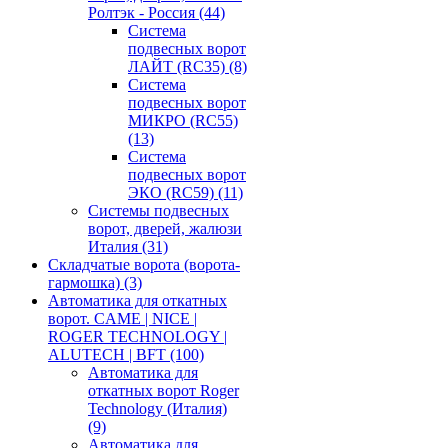
Ролтэк - Россия
(44)
Система
подвесных ворот
ЛАЙТ (RC35)
(8)
Система
подвесных ворот
МИКРО (RC55)
(13)
Система
подвесных ворот
ЭКО (RC59)
(11)
Системы подвесных
ворот, дверей, жалюзи
Италия
(31)
Складчатые ворота (ворота-
гармошка)
(3)
Автоматика для откатных
ворот. CAME | NICE |
ROGER TECHNOLOGY |
ALUTECH | BFT
(100)
Автоматика для
откатных ворот Roger
Technology (Италия)
(9)
Автоматика для