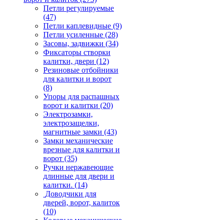
Петли регулируемые
(47)
Петли каплевидные
(9)
Петли усиленные
(28)
Засовы, задвижки
(34)
Фиксаторы створки
калитки, двери
(12)
Резиновые отбойники
для калитки и ворот
(8)
Упоры для распашных
ворот и калитки
(20)
Электрозамки,
электрозащелки,
магнитные замки
(43)
Замки механические
врезные для калитки и
ворот
(35)
Ручки нержавеющие
длинные для двери и
калитки.
(14)
Доводчики для
дверей, ворот, калиток
(10)