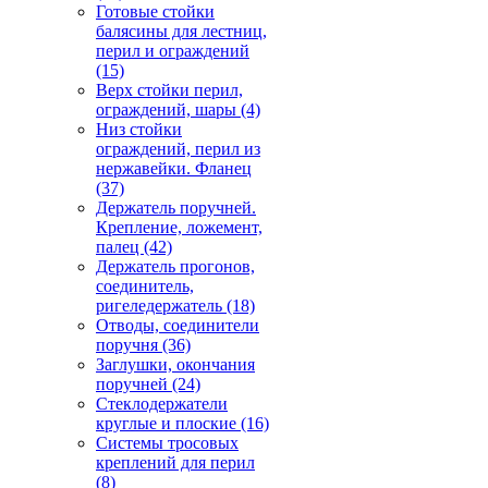
Готовые стойки
балясины для лестниц,
перил и ограждений
(15)
Верх стойки перил,
ограждений, шары
(4)
Низ стойки
ограждений, перил из
нержавейки. Фланец
(37)
Держатель поручней.
Крепление, ложемент,
палец
(42)
Держатель прогонов,
соединитель,
ригеледержатель
(18)
Отводы, соединители
поручня
(36)
Заглушки, окончания
поручней
(24)
Стеклодержатели
круглые и плоские
(16)
Системы тросовых
креплений для перил
(8)