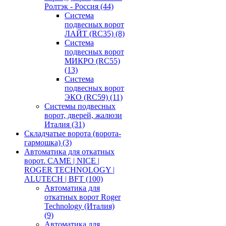
Ролтэк - Россия
(44)
Система
подвесных ворот
ЛАЙТ (RC35)
(8)
Система
подвесных ворот
МИКРО (RC55)
(13)
Система
подвесных ворот
ЭКО (RC59)
(11)
Системы подвесных
ворот, дверей, жалюзи
Италия
(31)
Складчатые ворота (ворота-
гармошка)
(3)
Автоматика для откатных
ворот. CAME | NICE |
ROGER TECHNOLOGY |
ALUTECH | BFT
(100)
Автоматика для
откатных ворот Roger
Technology (Италия)
(9)
Автоматика для