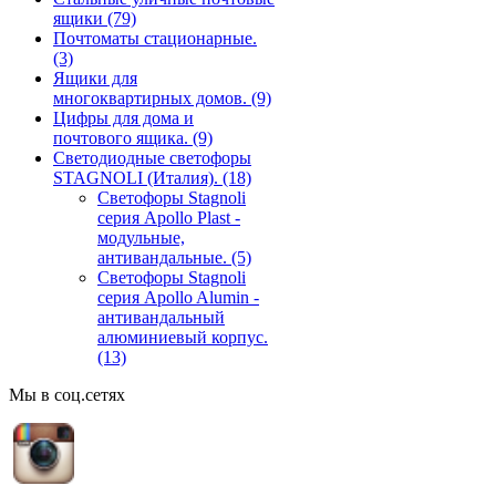
ящики
(79)
Почтоматы стационарные.
(3)
Ящики для
многоквартирных домов.
(9)
Цифры для дома и
почтового ящика.
(9)
Светодиодные светофоры
STAGNOLI (Италия).
(18)
Светофоры Stagnoli
серия Apollo Plast -
модульные,
антивандальные.
(5)
Светофоры Stagnoli
серия Apollo Alumin -
антивандальный
алюминиевый корпус.
(13)
Мы в соц.сетях