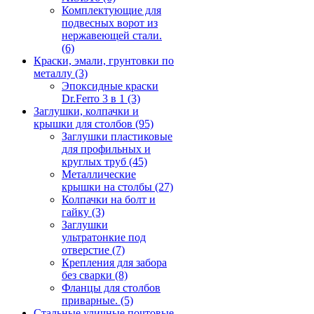
Комплектующие для
подвесных ворот из
нержавеющей стали.
(6)
Краски, эмали, грунтовки по
металлу
(3)
Эпоксидные краски
Dr.Ferro 3 в 1
(3)
Заглушки, колпачки и
крышки для столбов
(95)
Заглушки пластиковые
для профильных и
круглых труб
(45)
Металлические
крышки на столбы
(27)
Колпачки на болт и
гайку
(3)
Заглушки
ультратонкие под
отверстие
(7)
Крепления для забора
без сварки
(8)
Фланцы для столбов
приварные.
(5)
Стальные уличные почтовые