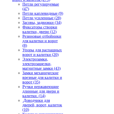
Петли регулируемые
(47)
Петли каплевидные
(9)
Петли усиленные
(28)
Засовы, задвижки
(34)
Фиксаторы створки
калитки, двери
(12)
Резиновые отбойники
для калитки и ворот
(8)
Упоры для распашных
ворот и калитки
(20)
Электрозамки,
электрозащелки,
магнитные замки
(43)
Замки механические
врезные для калитки и
ворот
(35)
Ручки нержавеющие
длинные для двери и
калитки.
(14)
Доводчики для
дверей, ворот, калиток
(10)