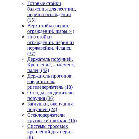
Готовые стойки
балясины для лестниц,
перил и ограждений
(15)
Верх стойки перил,
ограждений, шары
(4)
Низ стойки
ограждений, перил из
нержавейки. Фланец
(37)
Держатель поручней.
Крепление, ложемент,
палец
(42)
Держатель прогонов,
соединитель,
ригеледержатель
(18)
Отводы, соединители
поручня
(36)
Заглушки, окончания
поручней
(24)
Стеклодержатели
круглые и плоские
(16)
Системы тросовых
креплений для перил
(8)