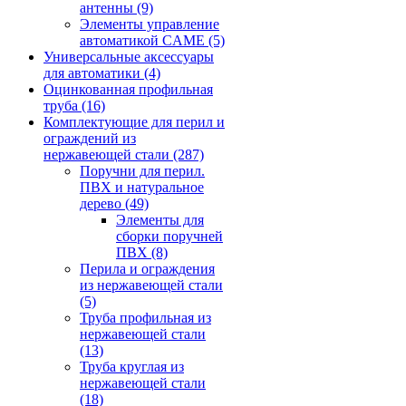
антенны
(9)
Элементы управление
автоматикой CAME
(5)
Универсальные аксессуары
для автоматики
(4)
Оцинкованная профильная
труба
(16)
Комплектующие для перил и
ограждений из
нержавеющей стали
(287)
Поручни для перил.
ПВХ и натуральное
дерево
(49)
Элементы для
сборки поручней
ПВХ
(8)
Перила и ограждения
из нержавеющей стали
(5)
Труба профильная из
нержавеющей стали
(13)
Труба круглая из
нержавеющей стали
(18)