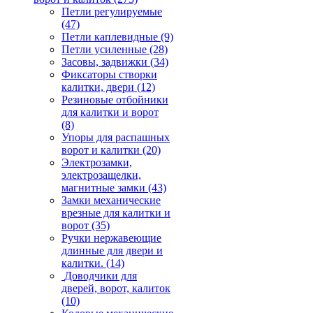
Петли регулируемые
(47)
Петли каплевидные
(9)
Петли усиленные
(28)
Засовы, задвижки
(34)
Фиксаторы створки
калитки, двери
(12)
Резиновые отбойники
для калитки и ворот
(8)
Упоры для распашных
ворот и калитки
(20)
Электрозамки,
электрозащелки,
магнитные замки
(43)
Замки механические
врезные для калитки и
ворот
(35)
Ручки нержавеющие
длинные для двери и
калитки.
(14)
Доводчики для
дверей, ворот, калиток
(10)