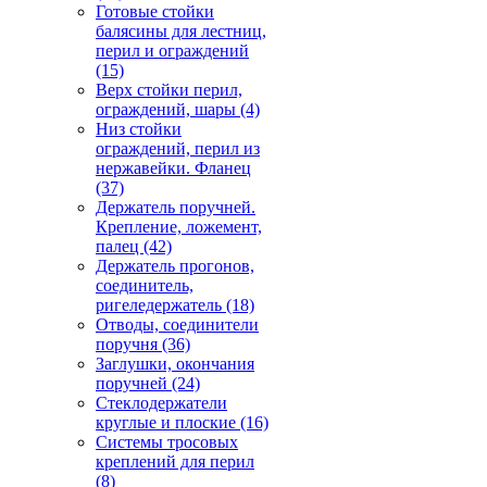
Готовые стойки
балясины для лестниц,
перил и ограждений
(15)
Верх стойки перил,
ограждений, шары
(4)
Низ стойки
ограждений, перил из
нержавейки. Фланец
(37)
Держатель поручней.
Крепление, ложемент,
палец
(42)
Держатель прогонов,
соединитель,
ригеледержатель
(18)
Отводы, соединители
поручня
(36)
Заглушки, окончания
поручней
(24)
Стеклодержатели
круглые и плоские
(16)
Системы тросовых
креплений для перил
(8)