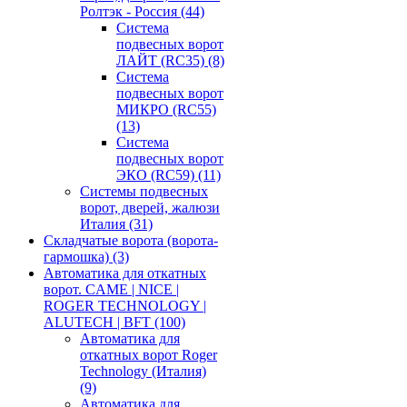
Ролтэк - Россия
(44)
Система
подвесных ворот
ЛАЙТ (RC35)
(8)
Система
подвесных ворот
МИКРО (RC55)
(13)
Система
подвесных ворот
ЭКО (RC59)
(11)
Системы подвесных
ворот, дверей, жалюзи
Италия
(31)
Складчатые ворота (ворота-
гармошка)
(3)
Автоматика для откатных
ворот. CAME | NICE |
ROGER TECHNOLOGY |
ALUTECH | BFT
(100)
Автоматика для
откатных ворот Roger
Technology (Италия)
(9)
Автоматика для