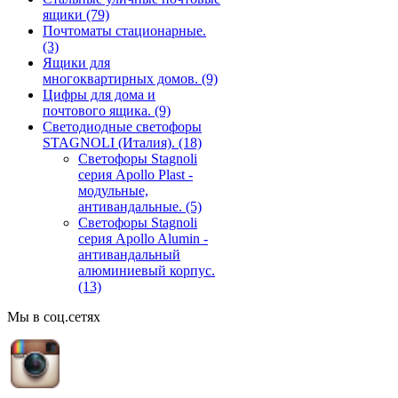
ящики
(79)
Почтоматы стационарные.
(3)
Ящики для
многоквартирных домов.
(9)
Цифры для дома и
почтового ящика.
(9)
Светодиодные светофоры
STAGNOLI (Италия).
(18)
Светофоры Stagnoli
серия Apollo Plast -
модульные,
антивандальные.
(5)
Светофоры Stagnoli
серия Apollo Alumin -
антивандальный
алюминиевый корпус.
(13)
Мы в соц.сетях