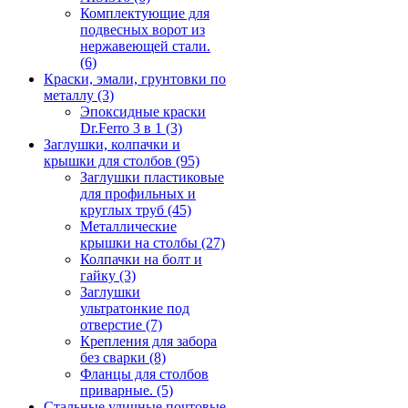
Комплектующие для
подвесных ворот из
нержавеющей стали.
(6)
Краски, эмали, грунтовки по
металлу
(3)
Эпоксидные краски
Dr.Ferro 3 в 1
(3)
Заглушки, колпачки и
крышки для столбов
(95)
Заглушки пластиковые
для профильных и
круглых труб
(45)
Металлические
крышки на столбы
(27)
Колпачки на болт и
гайку
(3)
Заглушки
ультратонкие под
отверстие
(7)
Крепления для забора
без сварки
(8)
Фланцы для столбов
приварные.
(5)
Стальные уличные почтовые