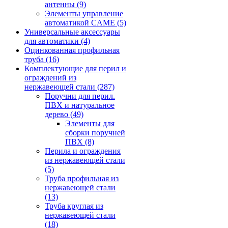
антенны
(9)
Элементы управление
автоматикой CAME
(5)
Универсальные аксессуары
для автоматики
(4)
Оцинкованная профильная
труба
(16)
Комплектующие для перил и
ограждений из
нержавеющей стали
(287)
Поручни для перил.
ПВХ и натуральное
дерево
(49)
Элементы для
сборки поручней
ПВХ
(8)
Перила и ограждения
из нержавеющей стали
(5)
Труба профильная из
нержавеющей стали
(13)
Труба круглая из
нержавеющей стали
(18)