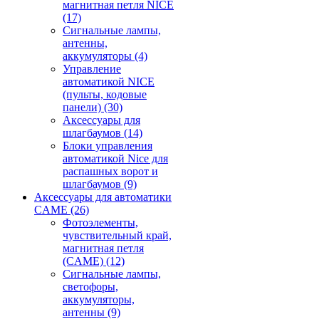
магнитная петля NICE
(17)
Сигнальные лампы,
антенны,
аккумуляторы
(4)
Управление
автоматикой NICE
(пульты, кодовые
панели)
(30)
Аксессуары для
шлагбаумов
(14)
Блоки управления
автоматикой Nice для
распашных ворот и
шлагбаумов
(9)
Аксессуары для автоматики
CAME
(26)
Фотоэлементы,
чувствительный край,
магнитная петля
(CAME)
(12)
Сигнальные лампы,
светофоры,
аккумуляторы,
антенны
(9)