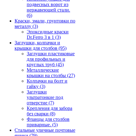
подвесных ворот из
нержавеющей стали.
(6)
Краски, эмали, грунтовки по
металлу
(3)
Эпоксидные краски
Dr.Ferro 3 в 1
(3)
Заглушки, колпачки и
крышки для столбов
(95)
Заглушки пластиковые
для профильных и
круглых труб
(45)
Металлические
крышки на столбы
(27)
Колпачки на болт и
гайку
(3)
Заглушки
ультратонкие под
отверстие
(7)
Крепления для забора
без сварки
(8)
Фланцы для столбов
приварные.
(5)
Стальные уличные почтовые
ящики
(79)