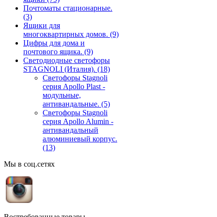
Почтоматы стационарные.
(3)
Ящики для
многоквартирных домов.
(9)
Цифры для дома и
почтового ящика.
(9)
Светодиодные светофоры
STAGNOLI (Италия).
(18)
Светофоры Stagnoli
серия Apollo Plast -
модульные,
антивандальные.
(5)
Светофоры Stagnoli
серия Apollo Alumin -
антивандальный
алюминиевый корпус.
(13)
Мы в соц.сетях
Востребованные товары