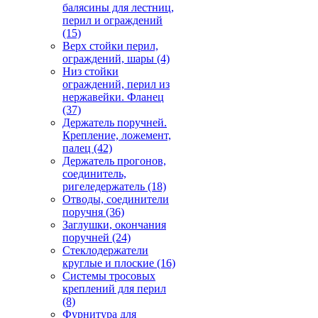
балясины для лестниц,
перил и ограждений
(15)
Верх стойки перил,
ограждений, шары
(4)
Низ стойки
ограждений, перил из
нержавейки. Фланец
(37)
Держатель поручней.
Крепление, ложемент,
палец
(42)
Держатель прогонов,
соединитель,
ригеледержатель
(18)
Отводы, соединители
поручня
(36)
Заглушки, окончания
поручней
(24)
Стеклодержатели
круглые и плоские
(16)
Системы тросовых
креплений для перил
(8)
Фурнитура для