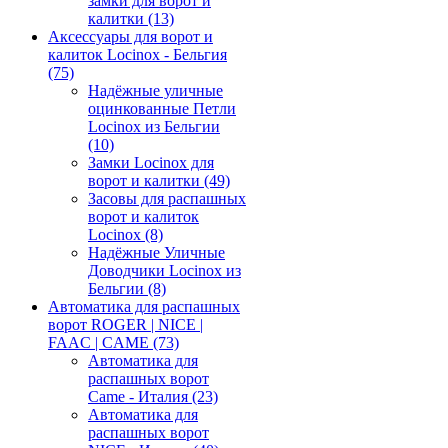
замки для ворот и
калитки
(13)
Аксессуары для ворот и
калиток Locinox - Бельгия
(75)
Надёжные уличные
оцинкованные Петли
Locinox из Бельгии
(10)
Замки Locinox для
ворот и калитки
(49)
Засовы для распашных
ворот и калиток
Locinox
(8)
Надёжные Уличные
Доводчики Locinox из
Бельгии
(8)
Автоматика для распашных
ворот ROGER | NICE |
FAAC | CAME
(73)
Автоматика для
распашных ворот
Came - Италия
(23)
Автоматика для
распашных ворот