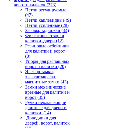
ворот и калиток
(273)
Петли регулируемые
(47)
Петли каплевидные
(9)
Петли усиленные
(28)
Засовы, задвижки
(34)
Фиксаторы створки
калитки, двери
(12)
Резиновые отбойники
для калитки и ворот
(8)
Упоры для распашных
ворот и калитки
(20)
Электрозамки,
электрозащелки,
магнитные замки
(43)
Замки механические
врезные для калитки и
ворот
(35)
Ручки нержавеющие
длинные для двери и
калитки.
(14)
Доводчики для
дверей, ворот, калиток