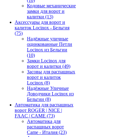
(10)
Кодовые механические
замки для ворот и
калитки
(13)
Аксессуары для ворот и
калиток Locinox - Бельгия
(75)
Надёжные уличные
оцинкованные Петли
Locinox из Бельгии
(10)
Замки Locinox для
ворот и калитки
(49)
Засовы для распашных
ворот и калиток
Locinox
(8)
Надёжные Уличные
Доводчики Locinox из
Бельгии
(8)
Автоматика для распашных
ворот ROGER | NICE |
FAAC | CAME
(73)
Автоматика для
распашных ворот
Came - Италия
(23)