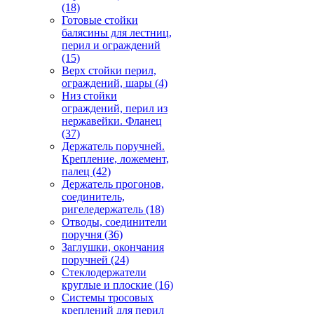
(18)
Готовые стойки
балясины для лестниц,
перил и ограждений
(15)
Верх стойки перил,
ограждений, шары
(4)
Низ стойки
ограждений, перил из
нержавейки. Фланец
(37)
Держатель поручней.
Крепление, ложемент,
палец
(42)
Держатель прогонов,
соединитель,
ригеледержатель
(18)
Отводы, соединители
поручня
(36)
Заглушки, окончания
поручней
(24)
Стеклодержатели
круглые и плоские
(16)
Системы тросовых
креплений для перил