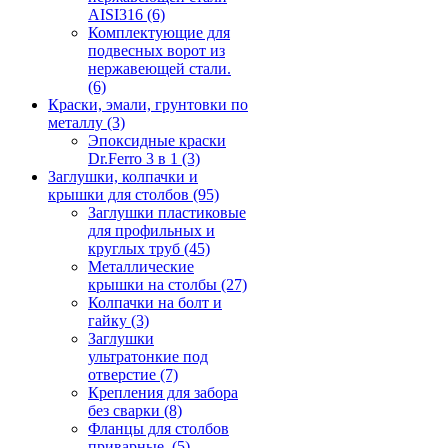
AISI316
(6)
Комплектующие для
подвесных ворот из
нержавеющей стали.
(6)
Краски, эмали, грунтовки по
металлу
(3)
Эпоксидные краски
Dr.Ferro 3 в 1
(3)
Заглушки, колпачки и
крышки для столбов
(95)
Заглушки пластиковые
для профильных и
круглых труб
(45)
Металлические
крышки на столбы
(27)
Колпачки на болт и
гайку
(3)
Заглушки
ультратонкие под
отверстие
(7)
Крепления для забора
без сварки
(8)
Фланцы для столбов
приварные.
(5)