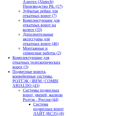
Алютех (Alutech)
Производство РБ.
(17)
Зубчатые рейки для
откатных ворот
(7)
Комплектующие для
откатных ворот на
колесе
(33)
Дополнительные
аксессуары для
откатных ворот
(46)
Монтажные и
сервисные работы
(2)
Комплектующие для
откатных телескопических
ворот
(3)
Подвесные ворота,
конвейерные системы.
РОЛТЭК | IBFM | COMBI
ARIALDO
(43)
Системы подвесных
ворот, дверей, жалюзи
Ролтэк - Россия
(44)
Система
подвесных ворот
ЛАЙТ (RC35)
(8)