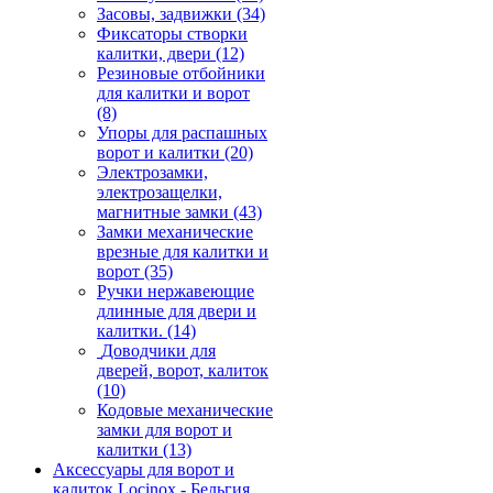
Засовы, задвижки
(34)
Фиксаторы створки
калитки, двери
(12)
Резиновые отбойники
для калитки и ворот
(8)
Упоры для распашных
ворот и калитки
(20)
Электрозамки,
электрозащелки,
магнитные замки
(43)
Замки механические
врезные для калитки и
ворот
(35)
Ручки нержавеющие
длинные для двери и
калитки.
(14)
Доводчики для
дверей, ворот, калиток
(10)
Кодовые механические
замки для ворот и
калитки
(13)
Аксессуары для ворот и
калиток Locinox - Бельгия