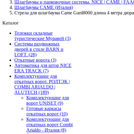
Шлагбаумы и парковочные системы. NICE | CAME | FAA
Шлагбаумы CAME (Италия)
Стрела для шлагбаума Came Gard8000 длина 4 метра дюра
Каталог
Тележки складные
туристические Муравей
(3)
Системы раздвижных
дверей в стиле BARN и
LOFT.
(28)
Откатные ворота
(3)
Автоматика для штор NICE
ERA TRACK
(7)
Комплектующие для
откатных ворот. РОЛТЭК |
COMBI ARIALDO |
ALUTECH
(189)
Комплектующие для
ворот UNISET
(9)
Готовые каркасы
откатных ворот
(10)
Комплектующие для
откатных ворот Combi
Arialdo - Италия
(8)