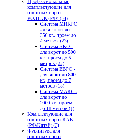
Профессиональные
комплектующие для
откатных ворот
РОЛТЭК (РФ)
(54)
Система МИКРО
- для ворот до
350 кг., проем до
4 метров
(23)
Система ЭКО -
для ворот до 500
кг., проем до 5
метров
(22)
Система ЕВРО -
для ворот до 800
кг., проем до 7
метров
(18)
Система МАКС -
для ворот до
2000 кг., проем
до 18 метров
(1)
Комплектующие для
откатных ворот КАВ
(РФ/Китай)
(3)
Фурнитура для
откатных ворот