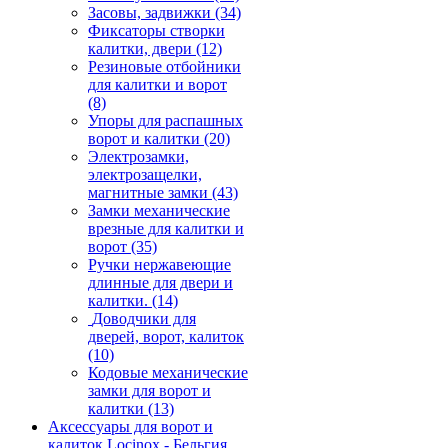
Засовы, задвижки
(34)
Фиксаторы створки
калитки, двери
(12)
Резиновые отбойники
для калитки и ворот
(8)
Упоры для распашных
ворот и калитки
(20)
Электрозамки,
электрозащелки,
магнитные замки
(43)
Замки механические
врезные для калитки и
ворот
(35)
Ручки нержавеющие
длинные для двери и
калитки.
(14)
Доводчики для
дверей, ворот, калиток
(10)
Кодовые механические
замки для ворот и
калитки
(13)
Аксессуары для ворот и
калиток Locinox - Бельгия