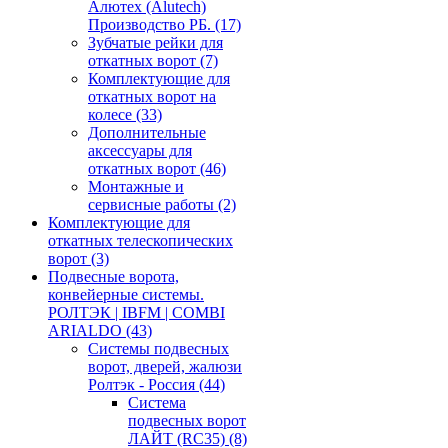
Алютех (Alutech)
Производство РБ.
(17)
Зубчатые рейки для
откатных ворот
(7)
Комплектующие для
откатных ворот на
колесе
(33)
Дополнительные
аксессуары для
откатных ворот
(46)
Монтажные и
сервисные работы
(2)
Комплектующие для
откатных телескопических
ворот
(3)
Подвесные ворота,
конвейерные системы.
РОЛТЭК | IBFM | COMBI
ARIALDO
(43)
Системы подвесных
ворот, дверей, жалюзи
Ролтэк - Россия
(44)
Система
подвесных ворот
ЛАЙТ (RC35)
(8)