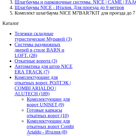
Шлагбаумы и парковочные системы. NICE | CAME | FAA
Шлагбаумы NICE - Италия. Для проезда до 9 метров
Комплект шлагбаума NICE M7BAR7KIT для проезда до 7
Каталог
Тележки складные
туристические Муравей
(3)
Системы раздвижных
дверей в стиле BARN и
LOFT.
(28)
Откатные ворота
(3)
Автоматика для штор NICE
ERA TRACK
(7)
Комплектующие для
откатных ворот. РОЛТЭК |
COMBI ARIALDO |
ALUTECH
(189)
Комплектующие для
ворот UNISET
(9)
Готовые каркасы
откатных ворот
(10)
Комплектующие для
откатных ворот Combi
Arialdo - Италия
(8)