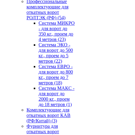
Профессиональные
комплектующие для
откатных ворот
РОЛТЭК (РФ)
(54)
Система МИКРО
- для ворот до
350 кг., проем до
4 метров
(23)
Система ЭКО -
для ворот до 500
кг., проем до 5
метров
(22)
Система ЕВРО -
для ворот до 800
кг., проем до 7
метров
(18)
Система МАКС -
для ворот до
2000 кг., проем
до 18 метров
(1)
Комплектующие для
откатных ворот КАВ
(РФ/Китай)
(3)
Фурнитура для
откатных ворот