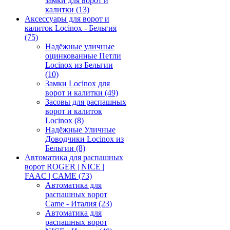
замки для ворот и
калитки
(13)
Аксессуары для ворот и
калиток Locinox - Бельгия
(75)
Надёжные уличные
оцинкованные Петли
Locinox из Бельгии
(10)
Замки Locinox для
ворот и калитки
(49)
Засовы для распашных
ворот и калиток
Locinox
(8)
Надёжные Уличные
Доводчики Locinox из
Бельгии
(8)
Автоматика для распашных
ворот ROGER | NICE |
FAAC | CAME
(73)
Автоматика для
распашных ворот
Came - Италия
(23)
Автоматика для
распашных ворот