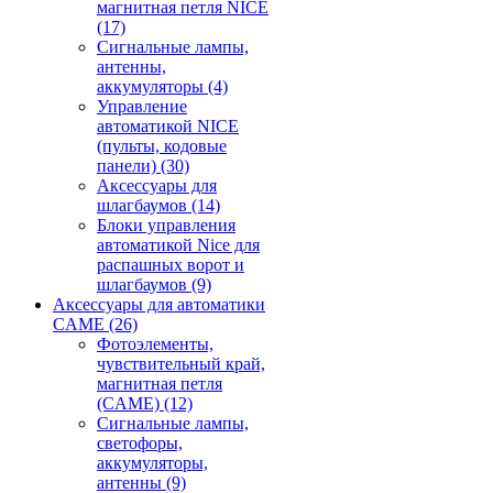
магнитная петля NICE
(17)
Сигнальные лампы,
антенны,
аккумуляторы
(4)
Управление
автоматикой NICE
(пульты, кодовые
панели)
(30)
Аксессуары для
шлагбаумов
(14)
Блоки управления
автоматикой Nice для
распашных ворот и
шлагбаумов
(9)
Аксессуары для автоматики
CAME
(26)
Фотоэлементы,
чувствительный край,
магнитная петля
(CAME)
(12)
Сигнальные лампы,
светофоры,
аккумуляторы,
антенны
(9)