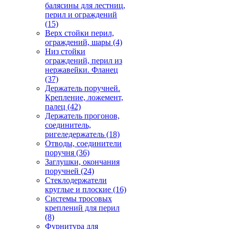
балясины для лестниц,
перил и ограждений
(15)
Верх стойки перил,
ограждений, шары
(4)
Низ стойки
ограждений, перил из
нержавейки. Фланец
(37)
Держатель поручней.
Крепление, ложемент,
палец
(42)
Держатель прогонов,
соединитель,
ригеледержатель
(18)
Отводы, соединители
поручня
(36)
Заглушки, окончания
поручней
(24)
Стеклодержатели
круглые и плоские
(16)
Системы тросовых
креплений для перил
(8)
Фурнитура для