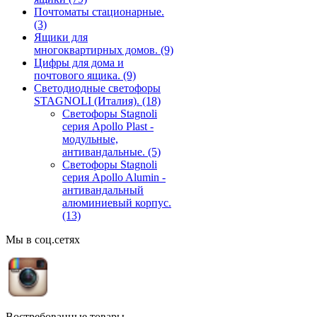
Почтоматы стационарные.
(3)
Ящики для
многоквартирных домов.
(9)
Цифры для дома и
почтового ящика.
(9)
Светодиодные светофоры
STAGNOLI (Италия).
(18)
Светофоры Stagnoli
серия Apollo Plast -
модульные,
антивандальные.
(5)
Светофоры Stagnoli
серия Apollo Alumin -
антивандальный
алюминиевый корпус.
(13)
Мы в соц.сетях
Востребованные товары