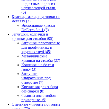
подвесных ворот из
нержавеющей стали.
(6)
Краски, эмали, грунтовки по
металлу
(3)
Эпоксидные краски
Dr.Ferro 3 в 1
(3)
Заглушки, колпачки и
крышки для столбов
(95)
Заглушки пластиковые
для профильных и
круглых труб
(45)
Металлические
крышки на столбы
(27)
Колпачки на болт и
гайку
(3)
Заглушки
ультратонкие под
отверстие
(7)
Крепления для забора
без сварки
(8)
Фланцы для столбов
приварные.
(5)
Стальные уличные почтовые
ящики
(79)