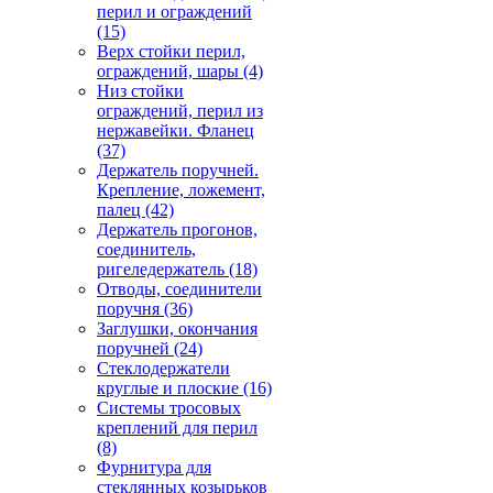
перил и ограждений
(15)
Верх стойки перил,
ограждений, шары
(4)
Низ стойки
ограждений, перил из
нержавейки. Фланец
(37)
Держатель поручней.
Крепление, ложемент,
палец
(42)
Держатель прогонов,
соединитель,
ригеледержатель
(18)
Отводы, соединители
поручня
(36)
Заглушки, окончания
поручней
(24)
Стеклодержатели
круглые и плоские
(16)
Системы тросовых
креплений для перил
(8)
Фурнитура для
стеклянных козырьков