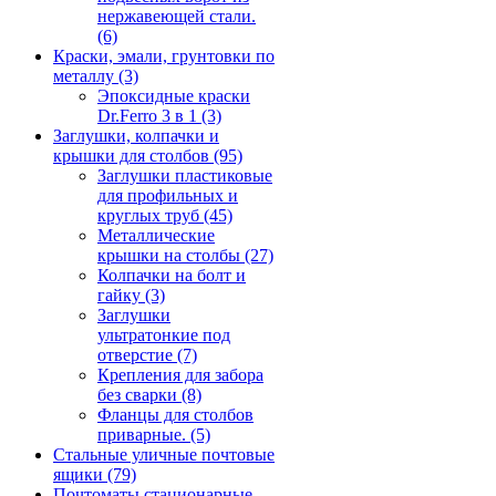
нержавеющей стали.
(6)
Краски, эмали, грунтовки по
металлу
(3)
Эпоксидные краски
Dr.Ferro 3 в 1
(3)
Заглушки, колпачки и
крышки для столбов
(95)
Заглушки пластиковые
для профильных и
круглых труб
(45)
Металлические
крышки на столбы
(27)
Колпачки на болт и
гайку
(3)
Заглушки
ультратонкие под
отверстие
(7)
Крепления для забора
без сварки
(8)
Фланцы для столбов
приварные.
(5)
Стальные уличные почтовые
ящики
(79)
Почтоматы стационарные.