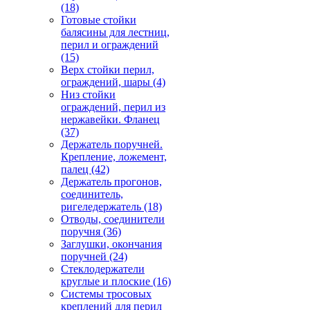
(18)
Готовые стойки
балясины для лестниц,
перил и ограждений
(15)
Верх стойки перил,
ограждений, шары
(4)
Низ стойки
ограждений, перил из
нержавейки. Фланец
(37)
Держатель поручней.
Крепление, ложемент,
палец
(42)
Держатель прогонов,
соединитель,
ригеледержатель
(18)
Отводы, соединители
поручня
(36)
Заглушки, окончания
поручней
(24)
Стеклодержатели
круглые и плоские
(16)
Системы тросовых
креплений для перил