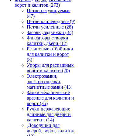
ворот и калиток
(273)
Петли регулируемые
(47)
Петли каплевидные
(9)
Петли усиленные
(28)
Засовы, задвижки
(34)
Фиксаторы створки
калитки, двери
(12)
Резиновые отбойники
для калитки и ворот
(8)
Упоры для распашных
ворот и калитки
(20)
Электрозамки,
электрозащелки,
магнитные замки
(43)
Замки механические
врезные для калитки и
ворот
(35)
Ручки нержавеющие
длинные для двери и
калитки.
(14)
Доводчики для
дверей, ворот, калиток