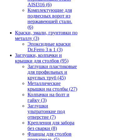
AISI316
(6)
Комплектующие для
подвесных ворот из
нержавеющей стали.
(6)
Краски, эмали, грунтовки по
металлу
(3)
Эпоксидные краски
Dr.Ferro 3 в 1
(3)
Заглушки, колпачки и
крышки для столбов
(95)
Заглушки пластиковые
для профильных и
круглых труб
(45)
Металлические
крышки на столбы
(27)
Колпачки на болт и
гайку
(3)
Заглушки
ультратонкие под
отверстие
(7)
Крепления для забора
без сварки
(8)
Фланцы для столбов
приварные.
(5)