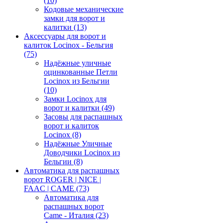
(10)
Кодовые механические
замки для ворот и
калитки
(13)
Аксессуары для ворот и
калиток Locinox - Бельгия
(75)
Надёжные уличные
оцинкованные Петли
Locinox из Бельгии
(10)
Замки Locinox для
ворот и калитки
(49)
Засовы для распашных
ворот и калиток
Locinox
(8)
Надёжные Уличные
Доводчики Locinox из
Бельгии
(8)
Автоматика для распашных
ворот ROGER | NICE |
FAAC | CAME
(73)
Автоматика для
распашных ворот
Came - Италия
(23)