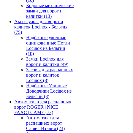
(10)
Кодовые механические
замки для ворот и
калитки
(13)
Аксессуары для ворот и
калиток Locinox - Бельгия
(75)
Надёжные уличные
оцинкованные Петли
Locinox из Бельгии
(10)
Замки Locinox для
ворот и калитки
(49)
Засовы для распашных
ворот и калиток
Locinox
(8)
Надёжные Уличные
Доводчики Locinox из
Бельгии
(8)
Автоматика для распашных
ворот ROGER | NICE |
FAAC | CAME
(73)
Автоматика для
распашных ворот
Came - Италия
(23)