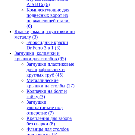
AISI316
(6)
Комплектующие для
подвесных ворот из
нержавеющей стали.
(6)
Краски, эмали, грунтовки по
металлу
(3)
Эпоксидные краски
Dr.Ferro 3 в 1
(3)
Заглушки, колпачки и
крышки для столбов
(95)
Заглушки пластиковые
для профильных и
круглых труб
(45)
Металлические
крышки на столбы
(27)
Колпачки на болт и
гайку
(3)
Заглушки
ультратонкие под
отверстие
(7)
Крепления для забора
без сварки
(8)
Фланцы для столбов
приварные.
(5)