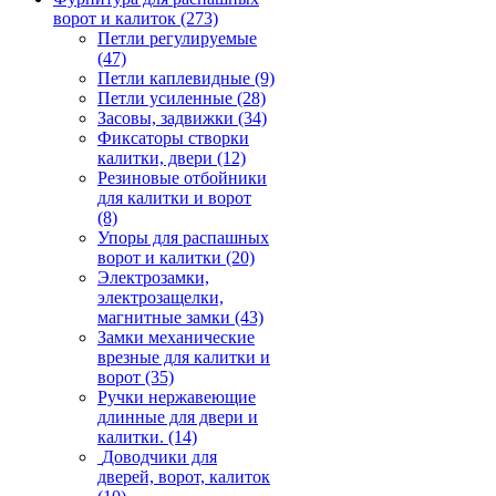
ворот и калиток
(273)
Петли регулируемые
(47)
Петли каплевидные
(9)
Петли усиленные
(28)
Засовы, задвижки
(34)
Фиксаторы створки
калитки, двери
(12)
Резиновые отбойники
для калитки и ворот
(8)
Упоры для распашных
ворот и калитки
(20)
Электрозамки,
электрозащелки,
магнитные замки
(43)
Замки механические
врезные для калитки и
ворот
(35)
Ручки нержавеющие
длинные для двери и
калитки.
(14)
Доводчики для
дверей, ворот, калиток