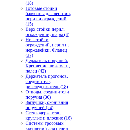
(18)
Готовые стойки
балясины для лестниц,
перил и ограждений
(15)
Верх стойки перил,
ограждений, шары
(4)
Низ стойки
ограждений, перил из
нержавейки. Фланец
(37)
Держатель поручней.
Крепление, ложемент,
палец
(42)
Держатель прогонов,
соединитель,
ригеледержатель
(18)
Отводы, соединители
поручня
(36)
Заглушки, окончания
поручней
(24)
Стеклодержатели
круглые и плоские
(16)
Системы тросовых
креплений для перил