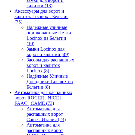
замки для ворот и
калитки
(13)
Аксессуары для ворот и
калиток Locinox - Бельгия
(75)
Надёжные уличные
оцинкованные Петли
Locinox из Бельгии
(10)
Замки Locinox для
ворот и калитки
(49)
Засовы для распашных
ворот и калиток
Locinox
(8)
Надёжные Уличные
Доводчики Locinox из
Бельгии
(8)
Автоматика для распашных
ворот ROGER | NICE |
FAAC | CAME
(73)
Автоматика для
распашных ворот
Came - Италия
(23)
Автоматика для
распашных ворот