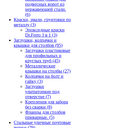
подвесных ворот из
нержавеющей стали.
(6)
Краски, эмали, грунтовки по
металлу
(3)
Эпоксидные краски
Dr.Ferro 3 в 1
(3)
Заглушки, колпачки и
крышки для столбов
(95)
Заглушки пластиковые
для профильных и
круглых труб
(45)
Металлические
крышки на столбы
(27)
Колпачки на болт и
гайку
(3)
Заглушки
ультратонкие под
отверстие
(7)
Крепления для забора
без сварки
(8)
Фланцы для столбов
приварные.
(5)
Стальные уличные почтовые
ящики
(79)