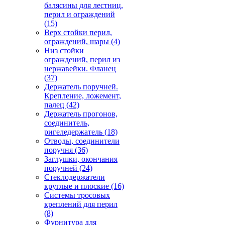
балясины для лестниц,
перил и ограждений
(15)
Верх стойки перил,
ограждений, шары
(4)
Низ стойки
ограждений, перил из
нержавейки. Фланец
(37)
Держатель поручней.
Крепление, ложемент,
палец
(42)
Держатель прогонов,
соединитель,
ригеледержатель
(18)
Отводы, соединители
поручня
(36)
Заглушки, окончания
поручней
(24)
Стеклодержатели
круглые и плоские
(16)
Системы тросовых
креплений для перил
(8)
Фурнитура для