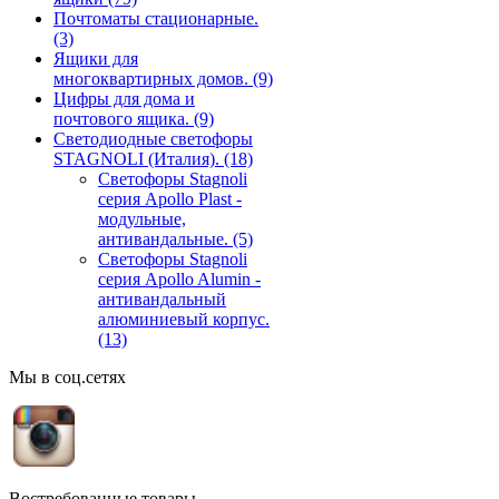
Почтоматы стационарные.
(3)
Ящики для
многоквартирных домов.
(9)
Цифры для дома и
почтового ящика.
(9)
Светодиодные светофоры
STAGNOLI (Италия).
(18)
Светофоры Stagnoli
серия Apollo Plast -
модульные,
антивандальные.
(5)
Светофоры Stagnoli
серия Apollo Alumin -
антивандальный
алюминиевый корпус.
(13)
Мы в соц.сетях
Востребованные товары