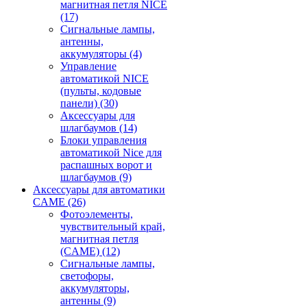
магнитная петля NICE
(17)
Сигнальные лампы,
антенны,
аккумуляторы
(4)
Управление
автоматикой NICE
(пульты, кодовые
панели)
(30)
Аксессуары для
шлагбаумов
(14)
Блоки управления
автоматикой Nice для
распашных ворот и
шлагбаумов
(9)
Аксессуары для автоматики
CAME
(26)
Фотоэлементы,
чувствительный край,
магнитная петля
(CAME)
(12)
Сигнальные лампы,
светофоры,
аккумуляторы,
антенны
(9)