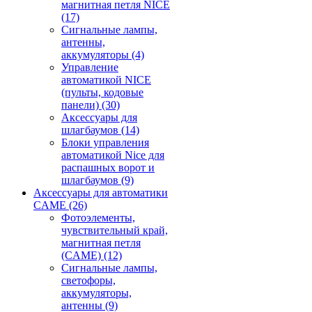
магнитная петля NICE
(17)
Сигнальные лампы,
антенны,
аккумуляторы
(4)
Управление
автоматикой NICE
(пульты, кодовые
панели)
(30)
Аксессуары для
шлагбаумов
(14)
Блоки управления
автоматикой Nice для
распашных ворот и
шлагбаумов
(9)
Аксессуары для автоматики
CAME
(26)
Фотоэлементы,
чувствительный край,
магнитная петля
(CAME)
(12)
Сигнальные лампы,
светофоры,
аккумуляторы,
антенны
(9)