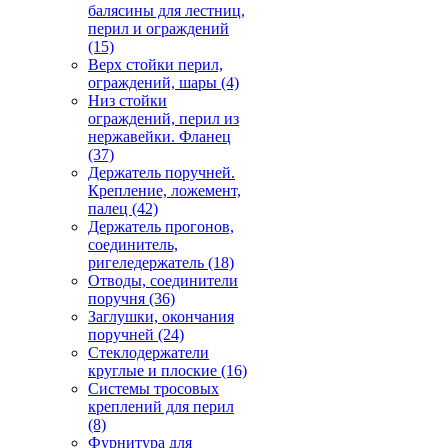
балясины для лестниц,
перил и ограждений
(15)
Верх стойки перил,
ограждений, шары
(4)
Низ стойки
ограждений, перил из
нержавейки. Фланец
(37)
Держатель поручней.
Крепление, ложемент,
палец
(42)
Держатель прогонов,
соединитель,
ригеледержатель
(18)
Отводы, соединители
поручня
(36)
Заглушки, окончания
поручней
(24)
Стеклодержатели
круглые и плоские
(16)
Системы тросовых
креплений для перил
(8)
Фурнитура для