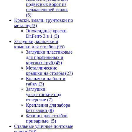
подвесных ворот из
нержавеющей стали.
(6)
Краски, эмали, грунтовки по
металлу
(3)
Эпоксидные краски
Dr.Ferro 3 в 1
(3)
Заглушки, колпачки и
крышки для столбов
(95)
Заглушки пластиковые
для профильных и
круглых труб
(45)
Металлические
крышки на столбы
(27)
Колпачки на болт и
гайку
(3)
Заглушки
ультратонкие под
отверстие
(7)
Крепления для забора
без сварки
(8)
Фланцы для столбов
приварные.
(5)
Стальные уличные почтовые
ящики
(79)