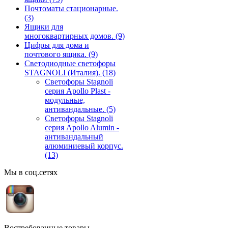
Почтоматы стационарные.
(3)
Ящики для
многоквартирных домов.
(9)
Цифры для дома и
почтового ящика.
(9)
Светодиодные светофоры
STAGNOLI (Италия).
(18)
Светофоры Stagnoli
серия Apollo Plast -
модульные,
антивандальные.
(5)
Светофоры Stagnoli
серия Apollo Alumin -
антивандальный
алюминиевый корпус.
(13)
Мы в соц.сетях
Востребованные товары