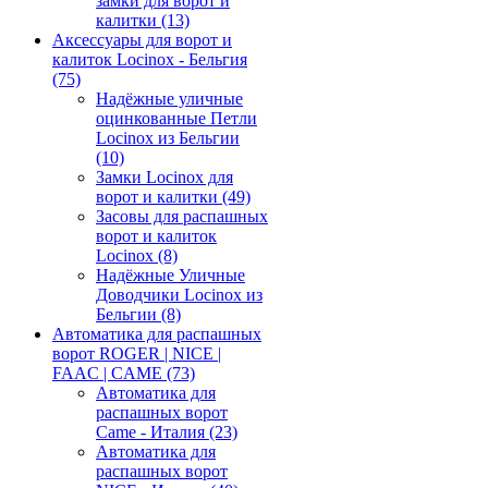
замки для ворот и
калитки
(13)
Аксессуары для ворот и
калиток Locinox - Бельгия
(75)
Надёжные уличные
оцинкованные Петли
Locinox из Бельгии
(10)
Замки Locinox для
ворот и калитки
(49)
Засовы для распашных
ворот и калиток
Locinox
(8)
Надёжные Уличные
Доводчики Locinox из
Бельгии
(8)
Автоматика для распашных
ворот ROGER | NICE |
FAAC | CAME
(73)
Автоматика для
распашных ворот
Came - Италия
(23)
Автоматика для
распашных ворот