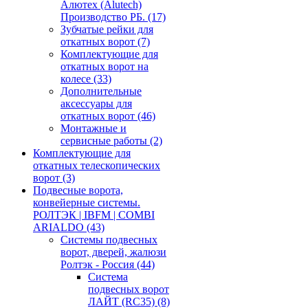
Алютех (Alutech)
Производство РБ.
(17)
Зубчатые рейки для
откатных ворот
(7)
Комплектующие для
откатных ворот на
колесе
(33)
Дополнительные
аксессуары для
откатных ворот
(46)
Монтажные и
сервисные работы
(2)
Комплектующие для
откатных телескопических
ворот
(3)
Подвесные ворота,
конвейерные системы.
РОЛТЭК | IBFM | COMBI
ARIALDO
(43)
Системы подвесных
ворот, дверей, жалюзи
Ролтэк - Россия
(44)
Система
подвесных ворот
ЛАЙТ (RC35)
(8)