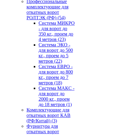
Профессиональные
комплектующие для
откатных ворот
РОЛТЭК (РФ)
(54)
Система МИКРО
- для ворот до
350 кг., проем до
4 метров
(23)
Система ЭКО -
для ворот до 500
кг., проем до 5
метров
(22)
Система ЕВРО -
для ворот до 800
кг., проем до 7
метров
(18)
Система МАКС -
для ворот до
2000 кг., проем
до 18 метров
(1)
Комплектующие для
откатных ворот КАВ
(РФ/Китай)
(3)
Фурнитура для
откатных ворот