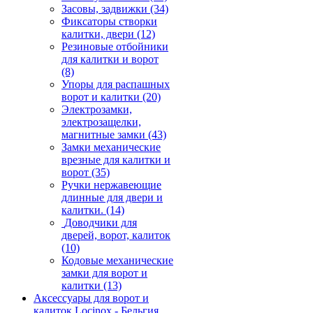
Засовы, задвижки
(34)
Фиксаторы створки
калитки, двери
(12)
Резиновые отбойники
для калитки и ворот
(8)
Упоры для распашных
ворот и калитки
(20)
Электрозамки,
электрозащелки,
магнитные замки
(43)
Замки механические
врезные для калитки и
ворот
(35)
Ручки нержавеющие
длинные для двери и
калитки.
(14)
Доводчики для
дверей, ворот, калиток
(10)
Кодовые механические
замки для ворот и
калитки
(13)
Аксессуары для ворот и
калиток Locinox - Бельгия