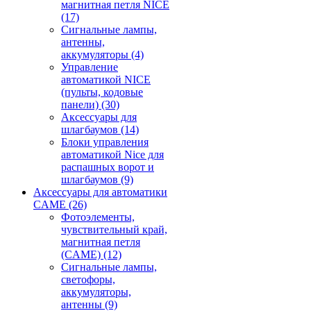
магнитная петля NICE
(17)
Сигнальные лампы,
антенны,
аккумуляторы
(4)
Управление
автоматикой NICE
(пульты, кодовые
панели)
(30)
Аксессуары для
шлагбаумов
(14)
Блоки управления
автоматикой Nice для
распашных ворот и
шлагбаумов
(9)
Аксессуары для автоматики
CAME
(26)
Фотоэлементы,
чувствительный край,
магнитная петля
(CAME)
(12)
Сигнальные лампы,
светофоры,
аккумуляторы,
антенны
(9)