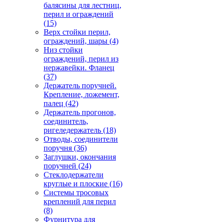
балясины для лестниц,
перил и ограждений
(15)
Верх стойки перил,
ограждений, шары
(4)
Низ стойки
ограждений, перил из
нержавейки. Фланец
(37)
Держатель поручней.
Крепление, ложемент,
палец
(42)
Держатель прогонов,
соединитель,
ригеледержатель
(18)
Отводы, соединители
поручня
(36)
Заглушки, окончания
поручней
(24)
Стеклодержатели
круглые и плоские
(16)
Системы тросовых
креплений для перил
(8)
Фурнитура для