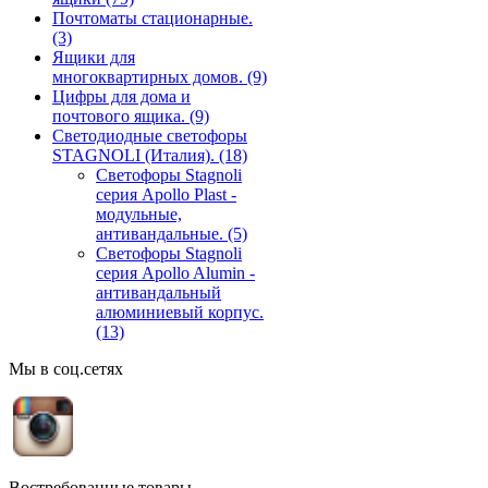
Почтоматы стационарные.
(3)
Ящики для
многоквартирных домов.
(9)
Цифры для дома и
почтового ящика.
(9)
Светодиодные светофоры
STAGNOLI (Италия).
(18)
Светофоры Stagnoli
серия Apollo Plast -
модульные,
антивандальные.
(5)
Светофоры Stagnoli
серия Apollo Alumin -
антивандальный
алюминиевый корпус.
(13)
Мы в соц.сетях
Востребованные товары