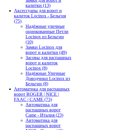
замки для ворот и
калитки
(13)
Аксессуары для ворот и
калиток Locinox - Бельгия
(75)
Надёжные уличные
оцинкованные Петли
Locinox из Бельгии
(10)
Замки Locinox для
ворот и калитки
(49)
Засовы для распашных
ворот и калиток
Locinox
(8)
Надёжные Уличные
Доводчики Locinox из
Бельгии
(8)
Автоматика для распашных
ворот ROGER | NICE |
FAAC | CAME
(73)
Автоматика для
распашных ворот
Came - Италия
(23)
Автоматика для
распашных ворот