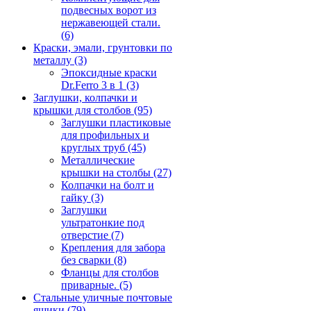
подвесных ворот из
нержавеющей стали.
(6)
Краски, эмали, грунтовки по
металлу
(3)
Эпоксидные краски
Dr.Ferro 3 в 1
(3)
Заглушки, колпачки и
крышки для столбов
(95)
Заглушки пластиковые
для профильных и
круглых труб
(45)
Металлические
крышки на столбы
(27)
Колпачки на болт и
гайку
(3)
Заглушки
ультратонкие под
отверстие
(7)
Крепления для забора
без сварки
(8)
Фланцы для столбов
приварные.
(5)
Стальные уличные почтовые
ящики
(79)