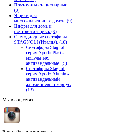
Почтоматы стационарные.
(3)
Ящики для
многоквартирных домов.
(9)
Цифры для дома и
почтового ящика.
(9)
Светодиодные светофоры
STAGNOLI (Италия).
(18)
Светофоры Stagnoli
серия Apollo Plast -
модульные,
антивандальные.
(5)
Светофоры Stagnoli
серия Apollo Alumin -
антивандальный
алюминиевый корпус.
(13)
Мы в соц.сетях
Востребованные товары