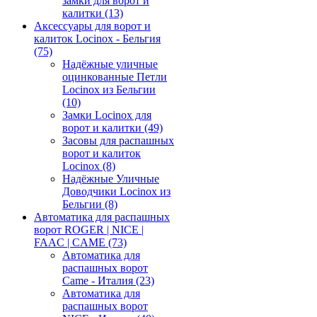
замки для ворот и
калитки
(13)
Аксессуары для ворот и
калиток Locinox - Бельгия
(75)
Надёжные уличные
оцинкованные Петли
Locinox из Бельгии
(10)
Замки Locinox для
ворот и калитки
(49)
Засовы для распашных
ворот и калиток
Locinox
(8)
Надёжные Уличные
Доводчики Locinox из
Бельгии
(8)
Автоматика для распашных
ворот ROGER | NICE |
FAAC | CAME
(73)
Автоматика для
распашных ворот
Came - Италия
(23)
Автоматика для
распашных ворот