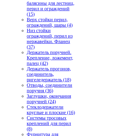
балясины для лестниц,
перил и ограждений
(15)
Верх стойки перил,
ограждений, шары
(4)
Низ стойки
ограждений, перил из
нержавейки. Фланец
(37)
Держатель поручней.
Крепление, ложемент,
палец
(42)
Держатель прогонов,
соединитель,
ригеледержатель
(18)
Отводы, соединители
поручня
(36)
Заглушки, окончания
поручней
(24)
Стеклодержатели
круглые и плоские
(16)
Системы тросовых
креплений для перил
(8)
Фурнитура для