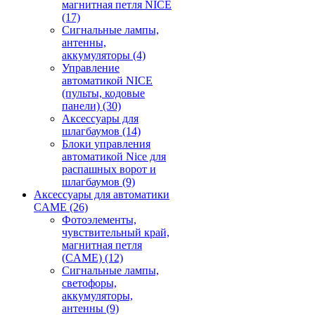
магнитная петля NICE
(17)
Сигнальные лампы,
антенны,
аккумуляторы
(4)
Управление
автоматикой NICE
(пульты, кодовые
панели)
(30)
Аксессуары для
шлагбаумов
(14)
Блоки управления
автоматикой Nice для
распашных ворот и
шлагбаумов
(9)
Аксессуары для автоматики
CAME
(26)
Фотоэлементы,
чувствительный край,
магнитная петля
(CAME)
(12)
Сигнальные лампы,
светофоры,
аккумуляторы,
антенны
(9)