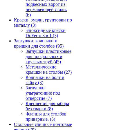
подвесных ворот из
нержавеющей стали.
(6)
Краски, эмали, грунтовки по
металлу
(3)
Эпоксидные краски
Dr.Ferro 3 в 1
(3)
Заглушки, колпачки и
крышки для столбов
(95)
Заглушки пластиковые
для профильных и
круглых труб
(45)
Металлические
крышки на столбы
(27)
Колпачки на болт и
гайку
(3)
Заглушки
ультратонкие под
отверстие
(7)
Крепления для забора
без сварки
(8)
Фланцы для столбов
приварные.
(5)
Стальные уличные почтовые
ящики
(79)