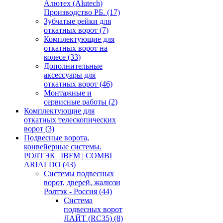
Алютех (Alutech)
Производство РБ.
(17)
Зубчатые рейки для
откатных ворот
(7)
Комплектующие для
откатных ворот на
колесе
(33)
Дополнительные
аксессуары для
откатных ворот
(46)
Монтажные и
сервисные работы
(2)
Комплектующие для
откатных телескопических
ворот
(3)
Подвесные ворота,
конвейерные системы.
РОЛТЭК | IBFM | COMBI
ARIALDO
(43)
Системы подвесных
ворот, дверей, жалюзи
Ролтэк - Россия
(44)
Система
подвесных ворот
ЛАЙТ (RC35)
(8)