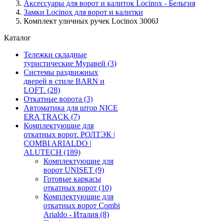
Аксессуары для ворот и калиток Locinox - Бельгия
Замки Locinox для ворот и калитки
Комплект уличных ручек Locinox 3006J
Каталог
Тележки складные
туристические Муравей
(3)
Системы раздвижных
дверей в стиле BARN и
LOFT.
(28)
Откатные ворота
(3)
Автоматика для штор NICE
ERA TRACK
(7)
Комплектующие для
откатных ворот. РОЛТЭК |
COMBI ARIALDO |
ALUTECH
(189)
Комплектующие для
ворот UNISET
(9)
Готовые каркасы
откатных ворот
(10)
Комплектующие для
откатных ворот Combi
Arialdo - Италия
(8)