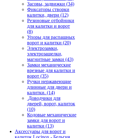
Засовы, задвижки
(34)
Фиксаторы створки
калитки, двери
(12)
Резиновые отбойники
для калитки и ворот
(8)
Упоры для распашных
ворот и калитки
(20)
Электрозамки,
электрозащелки,
магнитные замки
(43)
Замки механические
врезные для калитки и
ворот
(35)
Ручки нержавеющие
длинные для двери и
калитки.
(14)
Доводчики для
дверей, ворот, калиток
(10)
Кодовые механические
замки для ворот и
калитки
(13)
Аксессуары для ворот и
калиток Locinox - Бельгия