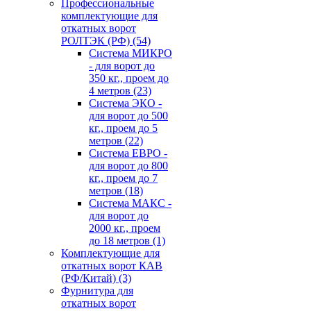
Профессиональные
комплектующие для
откатных ворот
РОЛТЭК (РФ)
(54)
Система МИКРО
- для ворот до
350 кг., проем до
4 метров
(23)
Система ЭКО -
для ворот до 500
кг., проем до 5
метров
(22)
Система ЕВРО -
для ворот до 800
кг., проем до 7
метров
(18)
Система МАКС -
для ворот до
2000 кг., проем
до 18 метров
(1)
Комплектующие для
откатных ворот КАВ
(РФ/Китай)
(3)
Фурнитура для
откатных ворот