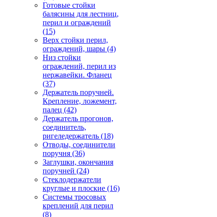
Готовые стойки
балясины для лестниц,
перил и ограждений
(15)
Верх стойки перил,
ограждений, шары
(4)
Низ стойки
ограждений, перил из
нержавейки. Фланец
(37)
Держатель поручней.
Крепление, ложемент,
палец
(42)
Держатель прогонов,
соединитель,
ригеледержатель
(18)
Отводы, соединители
поручня
(36)
Заглушки, окончания
поручней
(24)
Стеклодержатели
круглые и плоские
(16)
Системы тросовых
креплений для перил
(8)