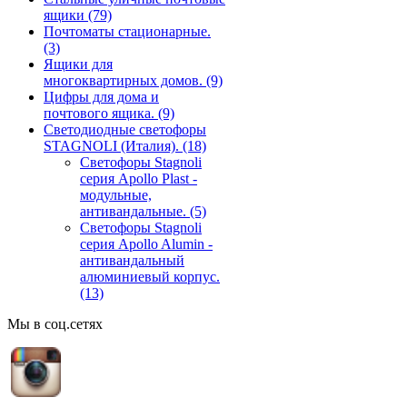
ящики
(79)
Почтоматы стационарные.
(3)
Ящики для
многоквартирных домов.
(9)
Цифры для дома и
почтового ящика.
(9)
Светодиодные светофоры
STAGNOLI (Италия).
(18)
Светофоры Stagnoli
серия Apollo Plast -
модульные,
антивандальные.
(5)
Светофоры Stagnoli
серия Apollo Alumin -
антивандальный
алюминиевый корпус.
(13)
Мы в соц.сетях