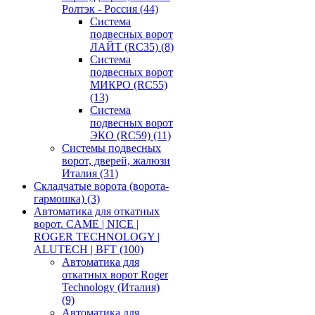
Ролтэк - Россия
(44)
Система
подвесных ворот
ЛАЙТ (RC35)
(8)
Система
подвесных ворот
МИКРО (RC55)
(13)
Система
подвесных ворот
ЭКО (RC59)
(11)
Системы подвесных
ворот, дверей, жалюзи
Италия
(31)
Складчатые ворота (ворота-
гармошка)
(3)
Автоматика для откатных
ворот. CAME | NICE |
ROGER TECHNOLOGY |
ALUTECH | BFT
(100)
Автоматика для
откатных ворот Roger
Technology (Италия)
(9)
Автоматика для