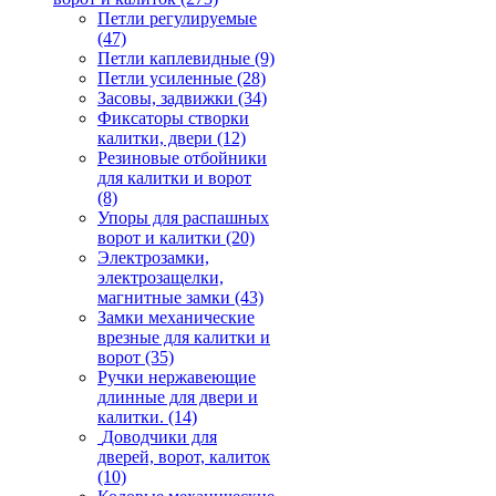
Петли регулируемые
(47)
Петли каплевидные
(9)
Петли усиленные
(28)
Засовы, задвижки
(34)
Фиксаторы створки
калитки, двери
(12)
Резиновые отбойники
для калитки и ворот
(8)
Упоры для распашных
ворот и калитки
(20)
Электрозамки,
электрозащелки,
магнитные замки
(43)
Замки механические
врезные для калитки и
ворот
(35)
Ручки нержавеющие
длинные для двери и
калитки.
(14)
Доводчики для
дверей, ворот, калиток
(10)