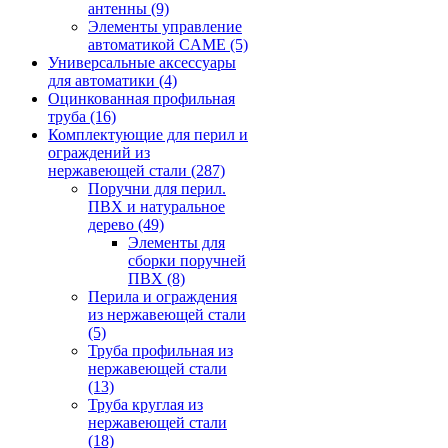
антенны
(9)
Элементы управление
автоматикой CAME
(5)
Универсальные аксессуары
для автоматики
(4)
Оцинкованная профильная
труба
(16)
Комплектующие для перил и
ограждений из
нержавеющей стали
(287)
Поручни для перил.
ПВХ и натуральное
дерево
(49)
Элементы для
сборки поручней
ПВХ
(8)
Перила и ограждения
из нержавеющей стали
(5)
Труба профильная из
нержавеющей стали
(13)
Труба круглая из
нержавеющей стали
(18)