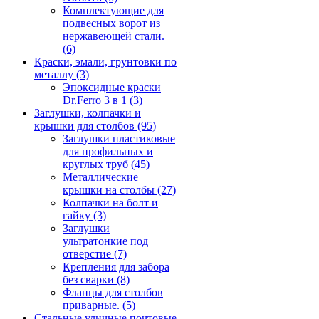
Комплектующие для
подвесных ворот из
нержавеющей стали.
(6)
Краски, эмали, грунтовки по
металлу
(3)
Эпоксидные краски
Dr.Ferro 3 в 1
(3)
Заглушки, колпачки и
крышки для столбов
(95)
Заглушки пластиковые
для профильных и
круглых труб
(45)
Металлические
крышки на столбы
(27)
Колпачки на болт и
гайку
(3)
Заглушки
ультратонкие под
отверстие
(7)
Крепления для забора
без сварки
(8)
Фланцы для столбов
приварные.
(5)
Стальные уличные почтовые