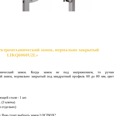
ектромеханический замок, нормально закрытый
LIKQ6060U2L»
анический замок. Когда замок не под напряжением, то ручки
ий замок, нормально закрытый под квадратный профиль 60 до 80 мм, цвет
ющей стали - 1 шт.
. (3 ключа)
я отдельно)
 Вам стоит выбрать замок LOCINOX?