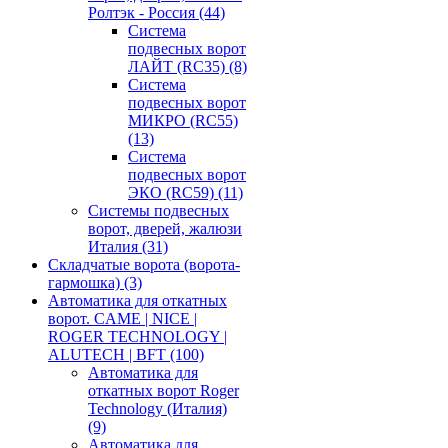
Ролтэк - Россия
(44)
Система
подвесных ворот
ЛАЙТ (RC35)
(8)
Система
подвесных ворот
МИКРО (RC55)
(13)
Система
подвесных ворот
ЭКО (RC59)
(11)
Системы подвесных
ворот, дверей, жалюзи
Италия
(31)
Складчатые ворота (ворота-
гармошка)
(3)
Автоматика для откатных
ворот. CAME | NICE |
ROGER TECHNOLOGY |
ALUTECH | BFT
(100)
Автоматика для
откатных ворот Roger
Technology (Италия)
(9)
Автоматика для