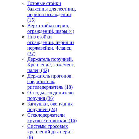
Готовые стойки
балясины для лестниц,
перил и ограждений
(15)
Верх стойки перил,
ограждений, шары
(4)
Низ стойки
ограждений, перил из
нержавейки. Фланец
(37)
Держатель поручней.
Крепление, ложемент,
палец
(42)
Держатель прогонов,
соединитель,
ригеледержатель
(18)
Отводы, соединители
поручня
(36)
Заглушки, окончания
поручней
(24)
Стеклодержатели
круглые и плоские
(16)
Системы тросовых
креплений для перил
(8)