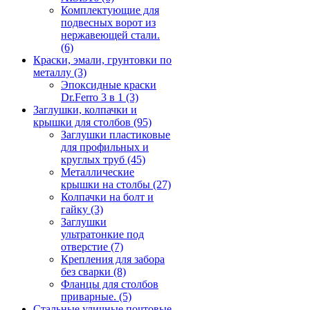
Комплектующие для
подвесных ворот из
нержавеющей стали.
(6)
Краски, эмали, грунтовки по
металлу
(3)
Эпоксидные краски
Dr.Ferro 3 в 1
(3)
Заглушки, колпачки и
крышки для столбов
(95)
Заглушки пластиковые
для профильных и
круглых труб
(45)
Металлические
крышки на столбы
(27)
Колпачки на болт и
гайку
(3)
Заглушки
ультратонкие под
отверстие
(7)
Крепления для забора
без сварки
(8)
Фланцы для столбов
приварные.
(5)
Стальные уличные почтовые