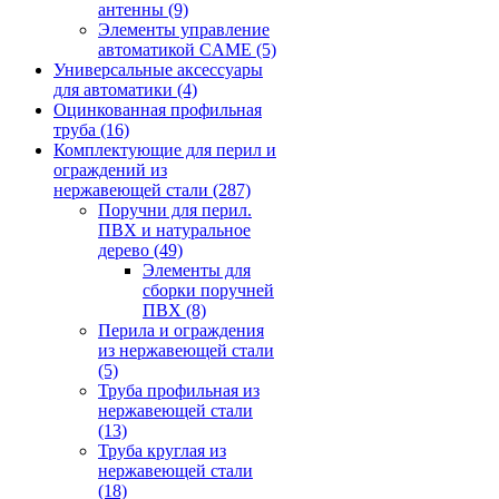
антенны
(9)
Элементы управление
автоматикой CAME
(5)
Универсальные аксессуары
для автоматики
(4)
Оцинкованная профильная
труба
(16)
Комплектующие для перил и
ограждений из
нержавеющей стали
(287)
Поручни для перил.
ПВХ и натуральное
дерево
(49)
Элементы для
сборки поручней
ПВХ
(8)
Перила и ограждения
из нержавеющей стали
(5)
Труба профильная из
нержавеющей стали
(13)
Труба круглая из
нержавеющей стали
(18)