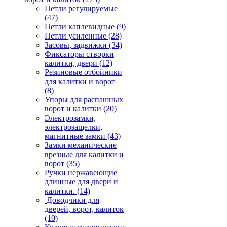
Петли регулируемые
(47)
Петли каплевидные
(9)
Петли усиленные
(28)
Засовы, задвижки
(34)
Фиксаторы створки
калитки, двери
(12)
Резиновые отбойники
для калитки и ворот
(8)
Упоры для распашных
ворот и калитки
(20)
Электрозамки,
электрозащелки,
магнитные замки
(43)
Замки механические
врезные для калитки и
ворот
(35)
Ручки нержавеющие
длинные для двери и
калитки.
(14)
Доводчики для
дверей, ворот, калиток
(10)