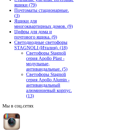
ящики
(79)
Почтоматы стационарные.
(3)
Ящики для
многоквартирных домов.
(9)
Цифры для дома и
почтового ящика.
(9)
Светодиодные светофоры
STAGNOLI (Италия).
(18)
Светофоры Stagnoli
серия Apollo Plast -
модульные,
антивандальные.
(5)
Светофоры Stagnoli
серия Apollo Alumin -
антивандальный
алюминиевый корпус.
(13)
Мы в соц.сетях