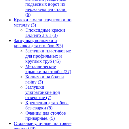
подвесных ворот из
нержавеющей стали.
(6)
Краски, эмали, грунтовки по
металлу
(3)
Эпоксидные краски
Dr.Ferro 3 в 1
(3)
Заглушки, колпачки и
крышки для столбов
(95)
Заглушки пластиковые
для профильных и
круглых труб
(45)
Металлические
крышки на столбы
(27)
Колпачки на болт и
гайку
(3)
Заглушки
ультратонкие под
отверстие
(7)
Крепления для забора
без сварки
(8)
Фланцы для столбов
приварные.
(5)
Стальные уличные почтовые
ящики
(79)