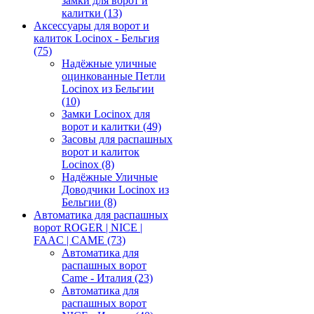
замки для ворот и
калитки
(13)
Аксессуары для ворот и
калиток Locinox - Бельгия
(75)
Надёжные уличные
оцинкованные Петли
Locinox из Бельгии
(10)
Замки Locinox для
ворот и калитки
(49)
Засовы для распашных
ворот и калиток
Locinox
(8)
Надёжные Уличные
Доводчики Locinox из
Бельгии
(8)
Автоматика для распашных
ворот ROGER | NICE |
FAAC | CAME
(73)
Автоматика для
распашных ворот
Came - Италия
(23)
Автоматика для
распашных ворот