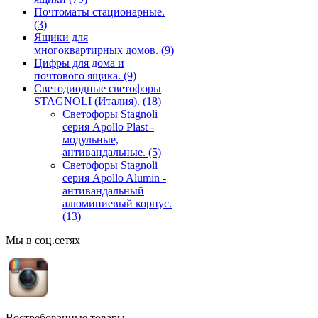
Почтоматы стационарные.
(3)
Ящики для
многоквартирных домов.
(9)
Цифры для дома и
почтового ящика.
(9)
Светодиодные светофоры
STAGNOLI (Италия).
(18)
Светофоры Stagnoli
серия Apollo Plast -
модульные,
антивандальные.
(5)
Светофоры Stagnoli
серия Apollo Alumin -
антивандальный
алюминиевый корпус.
(13)
Мы в соц.сетях
Востребованные товары