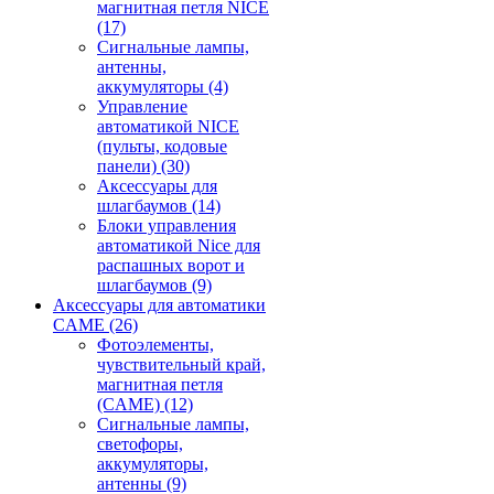
магнитная петля NICE
(17)
Сигнальные лампы,
антенны,
аккумуляторы
(4)
Управление
автоматикой NICE
(пульты, кодовые
панели)
(30)
Аксессуары для
шлагбаумов
(14)
Блоки управления
автоматикой Nice для
распашных ворот и
шлагбаумов
(9)
Аксессуары для автоматики
CAME
(26)
Фотоэлементы,
чувствительный край,
магнитная петля
(CAME)
(12)
Сигнальные лампы,
светофоры,
аккумуляторы,
антенны
(9)