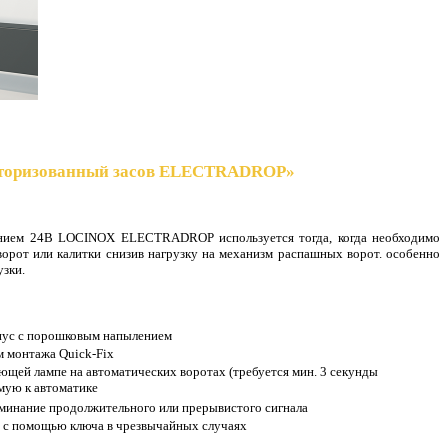
оторизованный засов ELECTRADROP»
анием 24В LOCINOX ELECTRADROP используется тогда, когда необходимо
орот или калитки снизив нагрузку на механизм распашных ворот. особенно
узки.
ус с порошковым напылением
м монтажа Quick-Fix
щей лампе на автоматических воротах (требуется мин. 3 секунды
ямую к автоматике
оминание продолжительного или прерывистого сигнала
 с помощью ключа в чрезвычайных случаях