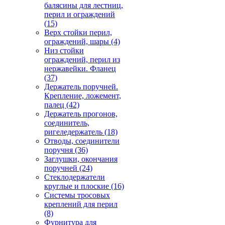
балясины для лестниц,
перил и ограждений
(15)
Верх стойки перил,
ограждений, шары
(4)
Низ стойки
ограждений, перил из
нержавейки. Фланец
(37)
Держатель поручней.
Крепление, ложемент,
палец
(42)
Держатель прогонов,
соединитель,
ригеледержатель
(18)
Отводы, соединители
поручня
(36)
Заглушки, окончания
поручней
(24)
Стеклодержатели
круглые и плоские
(16)
Системы тросовых
креплений для перил
(8)
Фурнитура для