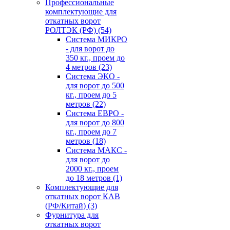
Профессиональные
комплектующие для
откатных ворот
РОЛТЭК (РФ)
(54)
Система МИКРО
- для ворот до
350 кг., проем до
4 метров
(23)
Система ЭКО -
для ворот до 500
кг., проем до 5
метров
(22)
Система ЕВРО -
для ворот до 800
кг., проем до 7
метров
(18)
Система МАКС -
для ворот до
2000 кг., проем
до 18 метров
(1)
Комплектующие для
откатных ворот КАВ
(РФ/Китай)
(3)
Фурнитура для
откатных ворот