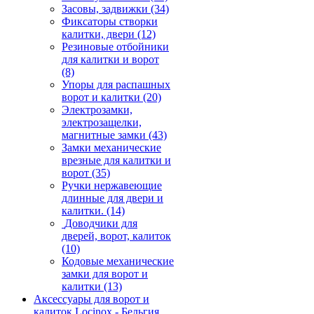
Засовы, задвижки
(34)
Фиксаторы створки
калитки, двери
(12)
Резиновые отбойники
для калитки и ворот
(8)
Упоры для распашных
ворот и калитки
(20)
Электрозамки,
электрозащелки,
магнитные замки
(43)
Замки механические
врезные для калитки и
ворот
(35)
Ручки нержавеющие
длинные для двери и
калитки.
(14)
Доводчики для
дверей, ворот, калиток
(10)
Кодовые механические
замки для ворот и
калитки
(13)
Аксессуары для ворот и
калиток Locinox - Бельгия