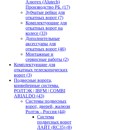
Алютех (Alutech)
Производство РБ.
(17)
Зубчатые рейки для
откатных ворот
(7)
Комплектующие для
откатных ворот на
колесе
(33)
Дополнительные
аксессуары для
откатных ворот
(46)
Монтажные и
сервисные работы
(2)
Комплектующие для
откатных телескопических
ворот
(3)
Подвесные ворота,
конвейерные системы.
РОЛТЭК | IBFM | COMBI
ARIALDO
(43)
Системы подвесных
ворот, дверей, жалюзи
Ролтэк - Россия
(44)
Система
подвесных ворот
ЛАЙТ (RC35)
(8)