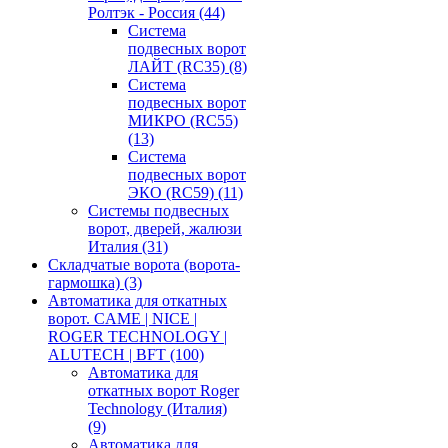
Ролтэк - Россия
(44)
Система
подвесных ворот
ЛАЙТ (RC35)
(8)
Система
подвесных ворот
МИКРО (RC55)
(13)
Система
подвесных ворот
ЭКО (RC59)
(11)
Системы подвесных
ворот, дверей, жалюзи
Италия
(31)
Складчатые ворота (ворота-
гармошка)
(3)
Автоматика для откатных
ворот. CAME | NICE |
ROGER TECHNOLOGY |
ALUTECH | BFT
(100)
Автоматика для
откатных ворот Roger
Technology (Италия)
(9)
Автоматика для