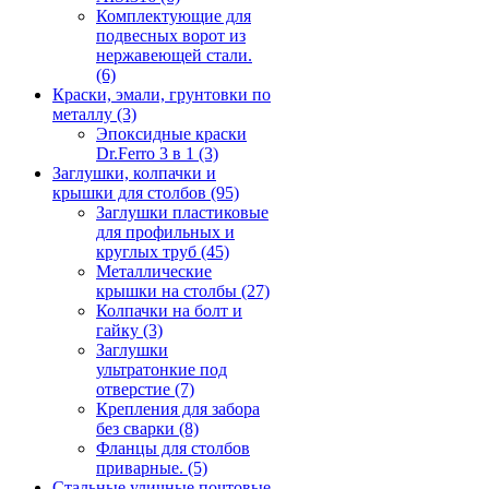
Комплектующие для
подвесных ворот из
нержавеющей стали.
(6)
Краски, эмали, грунтовки по
металлу
(3)
Эпоксидные краски
Dr.Ferro 3 в 1
(3)
Заглушки, колпачки и
крышки для столбов
(95)
Заглушки пластиковые
для профильных и
круглых труб
(45)
Металлические
крышки на столбы
(27)
Колпачки на болт и
гайку
(3)
Заглушки
ультратонкие под
отверстие
(7)
Крепления для забора
без сварки
(8)
Фланцы для столбов
приварные.
(5)
Стальные уличные почтовые