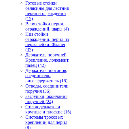
Готовые стойки
балясины для лестниц,
перил и ограждений
(15)
Верх стойки перил,
ограждений, шары
(4)
Низ стойки
ограждений, перил из
нержавейки. Фланец
(37)
Держатель поручней.
Крепление, ложемент,
палец
(42)
Держатель прогонов,
соединитель,
ригеледержатель
(18)
Отводы, соединители
поручня
(36)
Заглушки, окончания
поручней
(24)
Стеклодержатели
круглые и плоские
(16)
Системы тросовых
креплений для перил
(8)