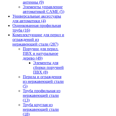
антенны
(9)
Элементы управление
автоматикой CAME
(5)
Универсальные аксессуары
для автоматики
(4)
Оцинкованная профильная
труба
(16)
Комплектующие для перил и
ограждений из
нержавеющей стали
(287)
Поручни для перил.
ПВХ и натуральное
дерево
(49)
Элементы для
сборки поручней
ПВХ
(8)
Перила и ограждения
из нержавеющей стали
(5)
Труба профильная из
нержавеющей стали
(13)
Труба круглая из
нержавеющей стали
(18)