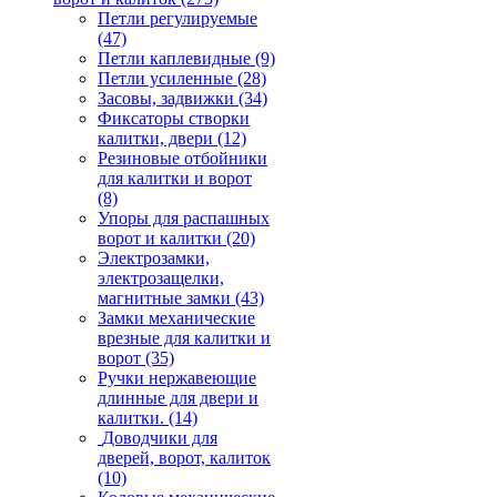
Петли регулируемые
(47)
Петли каплевидные
(9)
Петли усиленные
(28)
Засовы, задвижки
(34)
Фиксаторы створки
калитки, двери
(12)
Резиновые отбойники
для калитки и ворот
(8)
Упоры для распашных
ворот и калитки
(20)
Электрозамки,
электрозащелки,
магнитные замки
(43)
Замки механические
врезные для калитки и
ворот
(35)
Ручки нержавеющие
длинные для двери и
калитки.
(14)
Доводчики для
дверей, ворот, калиток
(10)