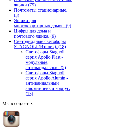
ящики
(79)
Почтоматы стационарные.
(3)
Ящики для
многоквартирных домов.
(9)
Цифры для дома и
почтового ящика.
(9)
Светодиодные светофоры
STAGNOLI (Италия).
(18)
Светофоры Stagnoli
серия Apollo Plast -
модульные,
антивандальные.
(5)
Светофоры Stagnoli
серия Apollo Alumin -
антивандальный
алюминиевый корпус.
(13)
Мы в соц.сетях