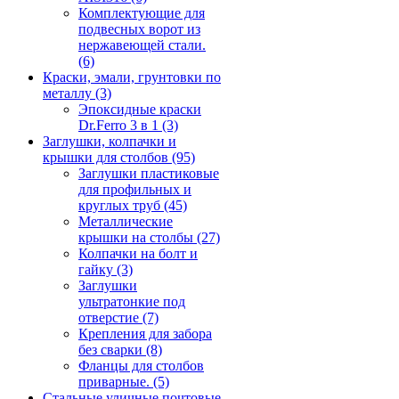
Комплектующие для
подвесных ворот из
нержавеющей стали.
(6)
Краски, эмали, грунтовки по
металлу
(3)
Эпоксидные краски
Dr.Ferro 3 в 1
(3)
Заглушки, колпачки и
крышки для столбов
(95)
Заглушки пластиковые
для профильных и
круглых труб
(45)
Металлические
крышки на столбы
(27)
Колпачки на болт и
гайку
(3)
Заглушки
ультратонкие под
отверстие
(7)
Крепления для забора
без сварки
(8)
Фланцы для столбов
приварные.
(5)
Стальные уличные почтовые