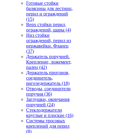
Готовые стойки
балясины для лестниц,
перил и ограждений
(15)
Верх стойки перил,
ограждений, шары
(4)
Низ стойки
ограждений, перил из
нержавейки. Фланец
(37)
Держатель поручней.
Крепление, ложемент,
палец
(42)
Держатель прогонов,
соединитель,
ригеледержатель
(18)
Отводы, соединители
поручня
(36)
Заглушки, окончания
поручней
(24)
Стеклодержатели
круглые и плоские
(16)
Системы тросовых
креплений для перил
(8)