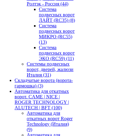
Ролтэк - Россия
(44)
Система
подвесных ворот
ЛАЙТ (RC35)
(8)
Система
подвесных ворот
МИКРО (RC55)
(13)
Система
подвесных ворот
ЭКО (RC59)
(11)
Системы подвесных
ворот, дверей, жалюзи
Италия
(31)
Складчатые ворота (ворота-
гармошка)
(3)
Автоматика для откатных
ворот. CAME | NICE |
ROGER TECHNOLOGY |
ALUTECH | BFT
(100)
Автоматика для
откатных ворот Roger
Technology (Италия)
(9)
Автоматика для