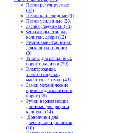
Петли регулируемые
(47)
Петли каплевидные
(9)
Петли усиленные
(28)
Засовы, задвижки
(34)
Фиксаторы створки
калитки, двери
(12)
Резиновые отбойники
для калитки и ворот
(8)
Упоры для распашных
ворот и калитки
(20)
Электрозамки,
электрозащелки,
магнитные замки
(43)
Замки механические
врезные для калитки и
ворот
(35)
Ручки нержавеющие
длинные для двери и
калитки.
(14)
Доводчики для
дверей, ворот, калиток
(10)