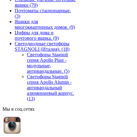
ящики
(79)
Почтоматы стационарные.
(3)
Ящики для
многоквартирных домов.
(9)
Цифры для дома и
почтового ящика.
(9)
Светодиодные светофоры
STAGNOLI (Италия).
(18)
Светофоры Stagnoli
серия Apollo Plast -
модульные,
антивандальные.
(5)
Светофоры Stagnoli
серия Apollo Alumin -
антивандальный
алюминиевый корпус.
(13)
Мы в соц.сетях