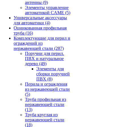
антенны
(9)
Элементы управление
автоматикой CAME
(5)
Универсальные аксессуары
для автоматики
(4)
Оцинкованная профильная
труба
(16)
Комплектующие для перил и
ограждений из
нержавеющей стали
(287)
Поручни для перил.
ПВХ и натуральное
дерево
(49)
Элементы для
сборки поручней
ПВХ
(8)
Перила и ограждения
из нержавеющей стали
(5)
Труба профильная из
нержавеющей стали
(13)
Труба круглая из
нержавеющей стали
(18)